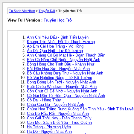
Tu Sach VietNhim
>
Truyện Dài
> Truyện Học Trò
View Full Version :
Truyện Học Trò
Anh Chi Yêu Dấu - Đinh Tiến Luyện
Khung Trời Nhỏ - Đỗ Thị Thanh Hương
Áo Em Cài Hoa Trắng - Võ Hồng
Áo Dài Qua Ngõ - Từ Kế Tường
Anh Chàng Có Bộ Mặt Hề - Đoàn Thạch Biền
Bàn Có Năm Chỗ Ngồi - Nguyễn Nhật Ánh
Bông Hồng Cho Tình Đầu - Khánh Như
Bắt Đền Hoa Sứ - Nguyễn Nhật Ánh
Bồ Câu Không Đưa Thư - Nguyễn Nhật Ánh
Bờ Vai Nghiêng Nắng - Từ Kế Tường
Bong Bóng Lên Trời - Nguyễn Nhật Ánh
Buổi Chiều Windows - Nguyễn Nhật Ánh
Còn Chút Gì Để Nhớ - Nguyễn Nhật Ánh
Cô Gái Đến Từ Hôm Qua - Nguyễn Nhật Ánh
Cỏ Dại - Hồng Thủy
Cháu Của Bà - Nguyễn Nhật Ánh
Chùm Hoa Trắng Rụng Xuống Sân Tình Yêu - Đinh Tiến Luyệ
Chú Bé Rắc Rối - Nguyễn Nhật Ánh
Con Gái Thời Nay - Diệp Thanh Thúy
Con Mọt Sách Biết Yêu - Trúc Quỳnh
Hạ Trắng - Phương Uyên
Hạ Đỏ - Nguyễn Nhật Ánh