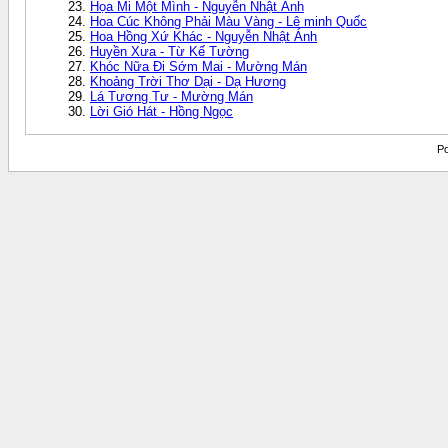
Họa Mi Một Mình - Nguyễn Nhật Ánh
Hoa Cúc Không Phải Màu Vàng - Lê minh Quốc
Hoa Hồng Xứ Khác - Nguyễn Nhật Ánh
Huyền Xưa - Từ Kế Tường
Khóc Nữa Đi Sớm Mai - Mường Mán
Khoảng Trời Thơ Dại - Dạ Hương
Lá Tương Tư - Mường Mán
Lời Gió Hát - Hồng Ngọc
Po