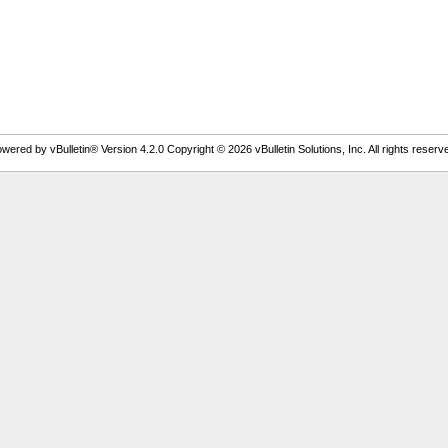
wered by vBulletin® Version 4.2.0 Copyright © 2026 vBulletin Solutions, Inc. All rights reserv