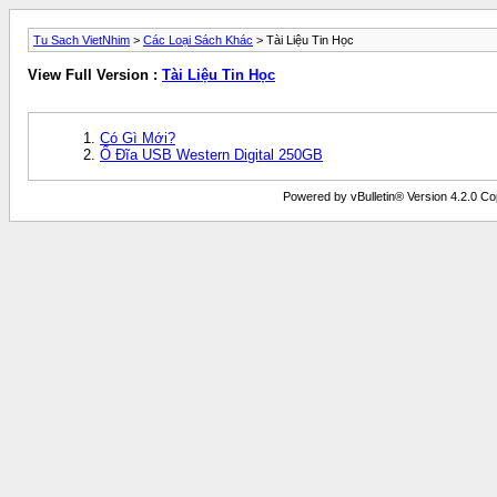
Tu Sach VietNhim
>
Các Loại Sách Khác
> Tài Liệu Tin Học
View Full Version :
Tài Liệu Tin Học
Có Gì Mới?
Ổ Đĩa USB Western Digital 250GB
Powered by vBulletin® Version 4.2.0 Copy