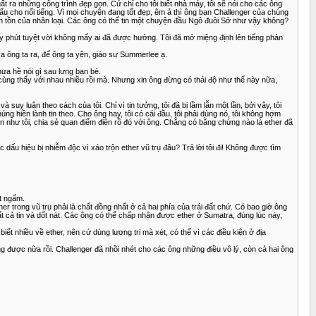
ất ra những công trình đẹp gọn. Cứ chỉ cho tôi biết nhà máy, tôi sẽ nói cho các ông
ấu cho nổi tiếng. Vì mọi chuyện đang tốt đẹp, êm ả thì ông bạn Challenger của chúng
nh tồn của nhân loại. Các ông có thể tin một chuyện đầu Ngô đuôi Sở như vậy không?
ây phút tuyệt vời không mấy ai đã được hưởng. Tôi đã mở miệng định lên tiếng phản
 xa ông ta ra, để ông ta yên, giáo sư Summerlee ạ.
chưa hề nói gì sau lưng bạn bè.
 cùng thấy với nhau nhiều rồi mà. Nhưng xin ông đừng có thái độ như thế này nữa,
y luận theo cách của tôi. Chỉ vì tin tưởng, tôi đã bị lầm lẫn một lần, bởi vậy, tôi
 hiền lành tin theo. Cho ông hay, tôi có cái đầu, tôi phải dùng nó, tôi không hợm
n như tôi, chia sẻ quan điểm điên rồ đó với ông. Chẳng có bằng chứng nào là ether đã
ấu hiệu bị nhiễm độc vì xáo trộn ether vũ trụ đâu? Trả lời tôi đi! Không được tìm
ắt ngấm.
er trong vũ trụ phải là chất đồng nhất ở cả hai phía của trái đất chứ. Có bao giờ ông
t cả tin và dốt nát. Các ông có thể chấp nhận được ether ở Sumatra, đúng lúc này,
iết nhiều về ether, nên cứ dùng lương tri mà xét, có thể vì các điều kiện ở địa
 được nữa rồi. Challenger đã nhồi nhét cho các ông những điều vô lý, còn cả hai ông