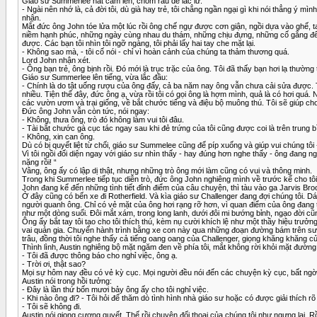
Giáo sư Summerlee hất cằm lên, chòm râu dê lắc lư.
- Ngài nên nhớ là, cả đời tôi, dù già hay trẻ, tôi chẳng ngần ngại gì khi nói thẳng ý
nhận.
Mắt đức ông John tóe lửa một lúc rồi ông chế ngự được cơn giận, ngồi dựa vào ghế, ta
niềm hạnh phúc, những ngày cùng nhau du thám, những chịu đựng, những cố gắng để ch
được. Các bạn tôi nhìn tôi ngỡ ngàng, tôi phải lấy hai tay che mặt lại.
- Không sao mà, - tôi cố nói - chỉ vì hoàn cảnh của chúng ta thảm thương quá.
Lord John nhận xét.
- Ông bạn trẻ, ông bịnh rồi. Đó mới là trục trặc của ông. Tôi đã thấy bạn hơi lạ thường 
Giáo sư Summerlee lên tiếng, vừa lắc đầu:
- Chính là do tật uống rượu của ông đấy, cả ba năm nay ông vẫn chưa cải sửa được. T
nhiều. Tiện thể đây, đức ông ạ, vừa rồi tôi có gọi ông là hợm mình, quả là có hơi quá. 
các vườn ươm và trại giống, về bắt chước tiếng và điệu bộ muông thú. Tôi sẽ giúp cho 
Đức ông John vẫn còn tức, nói ngay:
- Không, thưa ông, trò đó không làm vui tôi đâu.
- Tài bắt chước gà cục tác ngay sau khi đẻ trứng của tôi cũng được coi là trên trung
- Không, xin can ông.
Dù có bị quyết liệt từ chối, giáo sư Summelee cũng để píp xuống và giúp vui chúng tôi
Vì tôi ngồi đối diện ngay với giáo sư nhìn thấy - hay đúng hơn nghe thấy - ông đang n
nặng rồi! “
Vâng, ông ấy có lập dị thật, nhưng những trò ông mới làm cũng có vui và thông minh.
Trong khi Summerlee tiếp tục diễn trò, đức ông John nghiêng mình về trước kể cho t
John đang kể đến những tình tiết đỉnh điểm của câu chuyện, thì tàu vào ga Jarvis Bro
Ở đây cũng có bến xe đi Rotherfield. Và kìa giáo sư Challenger đang đợi chúng tôi. D
người quanh ông. Chỉ có vẻ mặt của ông hơi rạng rỡ hơn, vì quan điểm của ông đang th
như một dòng suối. Đôi mắt xám, trong long lanh, dưới đôi mi bướng bỉnh, ngạo đời cũn
Ông ấy bắt tay tôi tạo cho tôi thích thú, kèm nụ cười khích lệ như một thầy hiệu trưởng
vai quản gia. Chuyến hành trình bằng xe con này qua những đoạn đường bám trên sườn đ
trâu, đồng thời tôi nghe thấy cả tiếng oang oang của Challenger, giọng khăng khăng c
Thình lình, Austin nghiêng bộ mặt ngăm đen về phía tôi, mắt không rời khỏi mặt đường
- Tôi đã được thông báo cho nghỉ việc, ông ạ.
- Trời ơi, thật sao?
Mọi sự hôm nay đều có vẻ kỳ cục. Mọi người đều nói đến các chuyện kỳ cục, bất ng
Austin nói trong hồi tưởng:
- Đây là lần thứ bốn mươi bảy ông ấy cho tôi nghỉ việc.
- Khi nào ông đi? - Tôi hỏi để thăm dò tình hình nhà giáo sư hoặc có được giải thích rõ
- Tôi sẽ không đi.
Austin nói giọng cương quyết. Thế rồi chuyện đối thoại của chúng tôi như ngưng lại. Rồi t