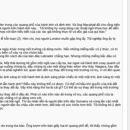
r trong các quang phổ của hành tinh và định tinh. Và ông Macphail đã cho rằng hiện
 người trên hành tinh này... Tôi không hy vọng dùng các thuật ngữ khoa học để diễn
ợp với tầm hiểu biết của các tác giả không thực tế và độc giả của quí báo.”
 hỗn loạn (2). Hèn chi, mọi người London muốn gặp ông ấy. Tội nghiệp ông ấy bị
a ngày khác trong môi trường cả dòng nước. Nếu những miếng bấc có ý thức, có tri
ều biến cố xảy ra cho chùm bấc.
t tung lên vách đá của bán đảo Labrador chẳng hạn. Nhưng những miếng bấc đâu có
ta. Một thái dương hệ gồm một ngôi sao cấp ba, loe ngoe vài hành tinh xoay quanh vô
p chụp xuống chúng ta, đẩy chúng ta vào một dòng thác ether như thác Niagara, hay đẩy
 ta phải nghiêm túc quan tâm đến sự thay đổi trong môi trường vũ trụ, vì nó liên quan
áo ánh sáng từ một hành tinh là ánh sáng phản chiếu từ một mặt trời, ánh sáng từ một
h lẫn hành tinh? Điều này không thể có được. Có thể chỉ bầu khí quyển của trái đất
a thay đổi ấy. Vậy khả năng thứ ba là cái gì? Có thể do sự thay đổi trong môi trường
ự thay đổi ở đâu đó. Phải có xáo trộn nào đó trong vũ trụ, các quang phổ của ta
này chẳng có gì đáng xem xét.
ận cái bất ngờ. Thí dụ nhãn tiền là người dân trên đảo Sumatra và vùng lân cận nhất
 người dân Âu châu văn minh hơn, biết bảo vệ sức khỏe hơn thôi. Tôi không bỏ ý định
ọc.
 dư trong tòa báo. Ông lượm trên bàn giấy hai tờ quang phổ đồ, tôi thấy chúng gồm