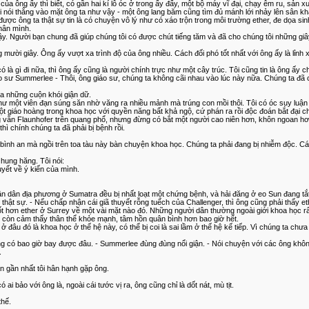
a ông ấy thì biết, có gần hai kí lô óc ở trong ấy đấy, một bộ máy vĩ đại, chạy êm ru, sản xu
i nói thẳng vào mặt ông ta như vậy - một ông lang băm cũng tìm đủ mánh lới nhảy lên sân kh
ợc ông ta thật sự tin là có chuyện vô lý như có xáo trộn trong môi trường ether, đe dọa si
thân mình.
ậy. Người bạn chung đã giúp chúng tôi có được chút tiếng tăm và đã cho chúng tôi những gi
g mười giây. Ông ấy vượt xa trình độ của ông nhiều. Cách đối phó tốt nhất với ông ấy là lỉnh
có là gì đi nữa, thì ông ấy cũng là người chính trực như một cây trúc. Tôi cũng tin là ông ấy 
iáo sư Summerlee - Thôi, ông giáo sư, chúng ta không cãi nhau vào lúc này nữa. Chúng ta đã
a những cuộn khói giận dữ.
một viên đạn súng săn nhờ văng ra nhiều mảnh mà trúng con mồi thôi. Tôi có óc suy luận và su
iáo hoàng trong khoa học với quyền năng bất khả ngộ, cứ phán ra rồi độc đoán bắt đại chúng
ững vằn Flaunhofer trên quang phổ, nhưng đừng có bắt một người cao niên hơn, khôn ngoan hơ
ì chính chúng ta đã phải bị bệnh rồi.
nh an mà ngồi trên toa tàu này bàn chuyện khoa học. Chúng ta phải đang bị nhiễm độc. Các d
hung hăng. Tôi nói:
uyết về ý kiến của mình.
 nhận dân địa phương ở Sumatra đều bị nhất loạt một chứng bệnh, và hải đăng ở eo Sun đang t
 thật sự. - Nếu chấp nhận cái giã thuyết rỗng tuếch của Challenger, thì ông cũng phải thấy eth
ốt hơn ether ở Surrey về một vài mặt nào đó. Những người dân thường ngoài giới khoa học rấ
tôi còn cảm thấy thân thể khỏe mạnh, tâm hồn quân bình hơn bao giờ hết.
âu đó là khoa học ở thế hệ này, có thể bị coi là sai lầm ở thế hệ kế tiếp. Vì chúng ta chưa b
g có bao giờ bay được đâu. - Summerlee đùng đùng nổi giận. - Nói chuyện với các ông không
.
n gần nhất tôi hân hạnh gặp ông.
bảo với ông là, ngoài cái tước vị ra, ông cũng chỉ là dốt nát, mù tịt.
thế.