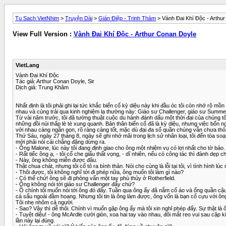
Tu Sach VietNhim
>
Truyện Dài
>
Gián Điệp - Trinh Thám
> Vành Đai Khí Độc - Arthu
View Full Version :
Vành Đai Khí Độc - Arthur Conan Doyle
VietLang
Vành Đai Khí Độc
Tác giả: Arthur Conan Doyle, Sir
Dịch giả: Trung Khâm
Nhất định là tôi phải ghi lại tức khắc biến cố kỳ diệu này khi đầu óc tôi còn nhớ rộ m
nhau và cùng trải qua kinh nghiệm lạ thường này: Giáo sư Challenger, giáo sư Summer
Từ vài năm trước, tôi đã tường thuật cuộc du hành đánh dấu một thời đại của chúng tôi
những đồi núi thấp lè tè xung quanh. Bản thân biến cố đã là kỳ diệu, nhưng việc bốn 
với nhau càng ngắn gọn, rõ ràng càng tốt, mặc dù đại đa số quần chúng vẫn chưa thỏa
Thứ Sáu, ngày 27 tháng 8, ngày sẽ ghi nhớ mãi trong lịch sử nhân loại, tôi đến tòa so
mới phải nói cái chẳng đặng dừng ra.
- Ông Malone, lúc này tôi đang định giao cho ông một nhiệm vụ có lợi nhất cho tờ báo.
- Rất tiếc ông ạ, - tôi cố che giấu thất vọng, - dĩ nhiên, nếu có công tác thì đành dẹp
- Này, ông không miễn được đâu.
Thật chua chát, nhưng tôi cố tỏ ra bình thản. Nói cho cùng là lỗi tại tôi, vì tình hình 
- Thôi được, tôi không nghĩ tới đi phép nữa, ông muốn tôi làm gì nào?
- Có thế chứ! ông sẽ đi phỏng vấn một tay phù thủy ở Rotherfield.
- Ông không nói tới giáo sư Challenger đấy chứ?
- Ồ chính tôi muốn nói tới ông đó đấy. Tuần qua ông ấy đã nắm cổ áo và ống quần cậu
cá sấu ngoài đầm hoang. Nhưng tôi tin là ông làm được, ông vốn là bạn cố cựu với ôn
Tôi nhẹ nhõm cả người.
- Sao? Vậy thì dễ thôi. Chính vì muốn gặp ông ấy mà tôi xin nghỉ phép đấy. Sự thật
- Tuyệt diệu! - ông McArdle cười giòn, xoa hai tay vào nhau, đôi mắt reo vui sau cặ
lần này lại đúng.