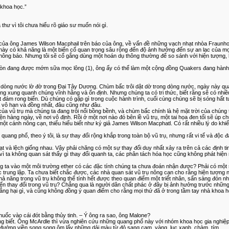
 khoa học.”
 thư vì tôi chưa hiểu rõ giáo sư muốn nói gì.
của ông James Wilson Macphail trên báo của ông, về vấn đề những vạch nhạt nhòa Fraunhofe
này có khả năng là một biến cố quan trọng sâu rộng đến độ ảnh hưởng đến sự an lạc của mọi
thông báo. Nhưng tôi sẽ cố gắng dùng một hoán dụ thông thường để so sánh với hiện tượng, h
òn đang được mớm sữa mọc lông (1), ông ấy có thể làm một cộng đồng Quakers đang hành lễ
g dòng nước lờ đờ trong Đại Tây Dương. Chùm bấc trôi dật dờ trong dòng nước, ngày này qu
ờng xung quanh chúng vĩnh hằng và ổn định. Nhưng chúng ta có tri thức, biết rằng sẽ có nhi
t đám rong biển. Dù chúng có gặp gì trong cuộc hành trình, cuối cùng chúng sẽ bị sóng hấ
là vô hạn và đồng nhất, đâu cũng như đâu.
ủa vũ trụ mà chúng ta đang trôi nổi bồng bềnh, và chùm bấc chính là hệ mặt trời của chúng 
iện hàng ngày, về nơi vô định. Rồi ở một nơi nào đó bên lề vũ trụ, một tai họa đen tối sẽ ú
t cánh nông cạn, thiếu hiểu biết như ký giả James Wilson Macphatl. Có rất nhiều lý do khiến
g phổ, theo ý tôi, là sự thay đổi rộng khắp trong toàn bộ vũ trụ, nhưng rất vi tế và độc đ
t và lệch giống nhau. Vậy phải chăng có một sự thay đổi duy nhất xảy ra trên cả các định tin
ì ta không quan sát thấy gì thay đổi quanh ta, các phân tách hóa học cũng không phát hiện r
ng ta vào một môi trường ether có các đặc tính chúng ta chưa đoán nhận được? Phải có một s
c trung lập. Ta chưa biết chắc được, các nhà quan sát vũ trụ nông cạn cho rằng hiện tượng 
hả năng trong vũ trụ không thể tính hết được theo quan điểm một triết nhân, sấn sàng đón nh
ến thay đổi trong vũ trụ? Chẳng qua là người dân chất phác ở đây bị ảnh hưởng trước những
chẳng hại gì, và cũng không đồng ý quan điểm cho rằng mọi thứ đã ở trong tầm tay nhà khoa h
 thuốc vào cái đót bằng thủy tinh. – Ý ông ra sao, ông Malone?
hẳng biết. Ông McArdle thì vừa nghiên cứu những quang phổ này với nhóm khoa học gia nghiệp
 đường viền song song ôm lấy những dải màu từ đỏ sang cam, vàng, lục xanh. chàm, tím.