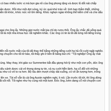
ng có bao nhiêu tước vị mà bọn gia nô của ông phong tặng và được lũ dốt nát chấp
hận được. Rồi như một đợt sóng, ký ức quá khứ tràn về: tình bạn thắm thiết, những
iên tôi khóc, khóc nức nở lớn tiếng. Khóc nghẹn ngào không thể kiềm chế và che dấu
 ngại cho ông ấy. Những giọt nước mắt kia chỉ do rượu thôi. Ông ấy chắc đã uống quá
tôi là một nha khoa học rất nghiêm khắc. Các ông có tin là tôi đã từng nổi tiếng trong
 đến nỗi nước mắt của tôi đã thay thế bằng những tiếng cười ha hả rồi cười ngặt nghẽo.
g chuyền cho tôi tờ báo, tôi thấy ghi ở bên lề bằng bút chì: “Tội nghiệp! Ông ấy mát
cùng. May thay, khi giáo sư Summerlee bắt đầu giọng hót lý như một con yến, đức ông
ệu sánh được cái vẻ thong dong tự tin, và nụ cười hiền lành, hạ cố đối với những
 đầu như có vẻ to ra hơn. Bộ râu đen mượt chảy dài xuống, có vẻ ấn tượng hơn, trông
 xe. Tài xế vẫn là cái ông Austin nghiêm nghị, ít nói. Lần trước tôi tới, thì ông đóng
cãi sôi nổi. Tôi nghe như họ cùng nói một lượt. Đức ông John đang cố nói chuyện con