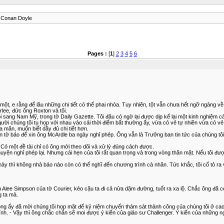
r Conan Doyle
Pages :
[
1
]
2
3
4
5
6
ồn một, e rằng để lâu những chi tiết có thể phai nhòa. Tuy nhiên, tột vẫn chưa hết ngỡ ngàng v
lee, đức ông Roxton và tôi.
 sang Nam Mỹ, trong tờ Daily Gazette. Tôi đâu có ngờ lại được dịp kể lại một kinh nghiệm cá n
người chúng tôi tụ họp với nhau vào cái thời điểm bất thường ấy, vừa có vẻ tự nhiên vừa có v
 mãn, muốn biết dầy đủ chi tiết hơn.
ạn tờ báo để xin ông McArdle ba ngày nghỉ phép. Ông vẫn là Trưởng ban tin tức của chúng tôi
 Có một đề tài chỉ có ông mới theo dõi và xử lý đúng cách được.
 chuyện nghỉ phép lại. Nhưng cái hẹn của tôi rất quan trọng và trong vòng thân mật. Nếu tôi đư
lúc này thì không nhà báo nào còn có thể nghĩ đến chương trình cá nhân. Tức khắc, tôi cố tỏ ra 
 Alee Simpson của tờ Courier, kéo cậu ta đi cả nửa dặm đường, tuốt ra xa lộ. Chắc ông đã 
g ta mà.
 là ông ấy đã mời chúng tôi họp mặt để kỷ niệm chuyến thám sát thành công của chúng tôi ở
p kính. - Vậy thì ông chắc chắn sẽ moi được ý kiến của giáo sư Challenger. Ý kiến của nhữn