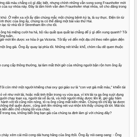
ững dải màu chẳng có gì đặc biệt, nhưng chính những vằn song song Fraunhofer mới
n của sự nhòa này. Đây là tấm hình vằn đen Fraunhofer nhạt nhòa, sẽ cho đăng trong
á khứ. Ở miền xa xôi ấy dân chúng mắc một chứng bệnh kỳ lạ, là sự thực. Điện tín từ
nh thức của ông ấy, chúng ta có thể đãng một bài vào thứ Hai.
 lạc từ nhà tôi ở Strentham lên cho tôi.
à ông há miệng cười ha hả, bộ râu quất qua quất lại chẳng để ý gì đến xung quanh? Tôi
ông tuân..
iờ mới lên được xe hỏa ở ga Victoria. Tôi lấy vé đến một địa chỉ theo niên giám điện
à một ông già. Ông ấy quay lại phía tôi. Những nét khắc khổ, chòm râu dê quen thuộc
ồn cung cấp thông thường, lại làm mất thời giờ của những người bận rộn hơn ông ấy
n. Tôi còn nhớ một người khiêng chai oxy gọi giáo sư là “con vẹt già mất màu,” khiến tài
ó vẻ như mới lái, hoặc mất tinh thần trong vụ vừa qua, vì khi lái ra ga ông suýt đụng
ười chạy loạn xạ, người tài xế ẩu tả, và một người nhảy được lên lề, giơ gậy hăm
hành với tôi cũng nôn nóng, tỏ ra ông cũng mất kiên nhẫn. Chúng tôi chỉ lấy lại được
hông thể quên được, cũng ánh lên những nét vui nhộn khi thấy chúng tôi tới. Mái tóc
 tiến đến chỗ chúng tôi vừa chào.
 trong toa, không biết ông bạn già của chúng ta định làm gì với chúng đây?
ẽ làm cháy xém cái mũi cong dài hung hăng của ông thôi. Ông ấy nói oang oang: - Ông