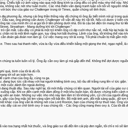
áng. Chiếu bất cứ ánh sáng nào qua một lăng kính ta cũng đều có phổ màu như thế này. Nh
òa, không sắc nét như tuần trước. Các nhà thiên văn đang tranh luận sôi nổi về nguyên nhâ
với bức thư của giáo sư Challenger trong tờ Times, quần chúng sẽ tỉnh thức.
ân địa phương ấy, nhưng cái ông thần thông này đã chứng tỏ ông ấy biết mình nói gì trong qu
. Dẫu sao, ông phỏng vấn được Challenger về vấn đề này thì rất tốt. Nếu có được ý kiến chí
 tác của mình thì có ai gọi tôi ở tiền phòng dưới nhà. Đó lả cậu bé điện tín mang thư từ liên
l Street, Streatham - Mang dưỡng khí tới Challenger.”
rò rắn mắt. Liệu đây có phải là một trò khiến ông có dịp cười như nắc nẻ, mắt híp lại hoặc l
hắc chắn nó là một lệnh ngắn gọn, tuy rằng hơi bất thường. Lệnh của ông, tôi không thể nào kh
cần đoán già đoán non làm gì. Cứ việc mang oxy tới là xong. Tôi phải chuẩn bị mất gần một g
xe. Theo sau hai thanh niên, vừa la rầy vừa điều khiển bằng một giọng the thé, ngạo nghễ, l
bạn chúng ta luôn luôn vô lý. Ông ấy cần oxy làm gì mà gấp đến thế. Không thể đợi được ngu
 quá, bình của tôi là đủ rồi.
 mang tới sẽ an toàn hơn.
ể cạnh chai của ông ấy, cùng ra ga.
iáo sư, đang bực tức cãi nhau với hai người khiêng bình oxy, bộ râu dê trắng rung lên vì tức giậ
c một cuộc đánh lộn ngoài đường.
đang thuật đây. Sau này nghĩ lại, tôi mới thấy chúng có liên quan. Người tài xế của giáo sư c
đã xuống cấp. Khi xe đến cạnh một đám đông ở một khu buôn bán, tôi được chứng kiến cảnh ng
g viên an toàn. Những sự việc nho nhỏ này làm tâm trí tôi không yên, cử chỉ của người đồng 
, gầy của ông mặc bộ len vàng sậm nổi bật lên. Bộ mặt tinh anh, đôi mắt sáng quắc, dữ tợn k
ét khác của ông vẫn là những nét của Lord Roxton, bạn của chúng tôi tự thuở nào. Ông vừa
 vác đẩy cái xe chở bình oxy ở sau chúng tôi. - Các ông cũng mang theo oxy à. Của tôi đã để
ôi đã vào toa hạng nhất hút thuốc, và ông giáo sư đã đến lèn cái píp đen ngắn, tôi chỉ e nó s