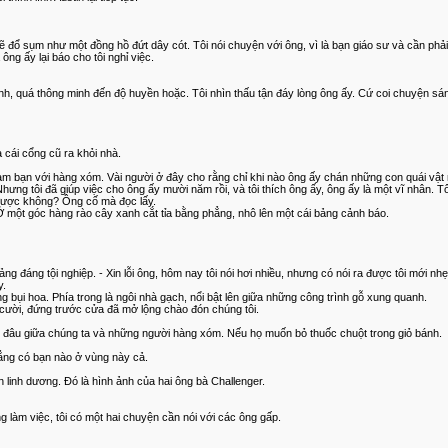
 đổ sụm như một đồng hồ đứt dây cót. Tôi nói chuyện với ông, vì là bạn giáo sư và cần phải bi
ông ấy lại báo cho tôi nghỉ việc.
nh, quá thông minh đến độ huyền hoặc. Tôi nhìn thấu tận đáy lòng ông ấy. Cứ coi chuyện sán
 cái cổng cũ ra khỏi nhà.
m bạn với hàng xóm. Vài người ở đây cho rằng chỉ khi nào ông ấy chán những con quái vật m
ng tôi đã giúp việc cho ông ấy mười năm rồi, và tôi thích ông ấy, ông ấy là một vĩ nhân. Tô
h được không? Ông cố mà đọc lấy.
 một góc hàng rào cây xanh cắt tỉa bằng phẳng, nhô lên một cái bảng cảnh báo.
ng đáng tội nghiệp. - Xin lỗi ông, hôm nay tôi nói hơi nhiều, nhưng có nói ra được tôi mới nh
y.
g bụi hoa. Phía trong là ngôi nhà gạch, nổi bật lên giữa những công trình gỗ xung quanh.
cười, đứng trước cửa đã mở lộng chào đón chúng tôi.
 đâu giữa chúng ta và những người hàng xóm. Nếu họ muốn bỏ thuốc chuột trong giỏ bánh.
hẳng có bạn nào ở vùng này cả.
linh dương. Đó là hình ảnh của hai ông bà Challenger.
g làm việc, tôi có một hai chuyện cần nói với các ông gấp.