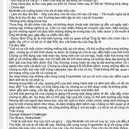
- Hỏi ông ta về cái gì? Ý kiến của ông ấy đã đúng về chuyện gì?
- Ông chưa đọc lá thư của giáo sư trên tờ Times hôm nay à? Đề tài “Những khả năng
- Chưa đọc.
McArdle cúi xuống lượm cho tôi tờ báo trên sàn.
- Làm ơn đọc lớn lên. - ông vừa đưa cho tôi vừa chỉ vào cột báo. - Tôi muốn nghe lại lá
Đây là lá thư tôi đọc cho Trưởng ban biên lập tin tức của tờ Gazette:
“Những khả năng khoa học
Thưa ông, tôi đã chăm chú đọc và không được thoải mái, bài báo tự đắc và ngây ngô 
tượng này không nghĩa lý gì. Căn cứ vào nhiều thông tin chuyên sâu hơn, hiện tượng 
tả cho những người chỉ dựa trên những thông tin trong báo chí, hiểu được ý tôi muốn 
Ông McArdle gục gặp đầu ra chiều tâm đắc:
- Được lắm! Ông ấy là một hiện tượng, một kỳ quan sống! Ông ấy làm cho chim câu c
quấy rầy chỉ vì có bộ óc vĩ đại! Rồi, đọc cái hoán dụ của ông ấy đi.
Tôi đọc tiếp:
“Giả sử ta cột một chùm những miếng bấc lại với nhau, rồi thả xuống một trong nhữn
giác, chúng ta có thể hình dung ra được là chúng sẽ cho là các điều kiện của môi trư
Chúng có thể đụng vào một mạn tàu, lưng một con cá voi ngủ, hoặc mắc kẹt trong mộ
biết gì về những điều này, mà chỉ biết dật dờ trôi theo dòng và tưởng rằng đại dương 
Độc giả của ông hiểu được Đại Tây Dương, trong hoán dụ này là đại dương ether (3) c
nghĩa như một cái đuôi cụt. Chúng ta cũng đang trôi nổi lềnh bềnh, trong những điều k
chúng ta mắc kẹt vào một vùng Labrador nào đó của vũ trụ. Thật không thể lạc quan mộ
tới mạng sống của tất cả chúng ta.
Sự nhạt nhòa của những vằn song song Fraunhofer và sự xê xích của các điểm vạch quan
định tinh do tự nó phát ra.
Nhưng trong biến cố này, quang phổ của ánh sáng hành tinh và định tinh đều có độ nhạ
thay đổi? Tuy điều này có khả năng xảy ra, nhưng ta có thể đoan chắc là không phải, v
ether dẫn ánh sáng, vốn lấp đầy vũ trụ và bao trùm mọi thiên thể.
Có thể thái dương hệ của chúng ta đang trôi trong một dòng ether lờ đờ, sắp đẩy chú
chứng tỏ điều đó. Sự thay đổi có thể gây hậu quả tốt, cũng có thể ảnh hưởng xấu hoặ
Nhưng đối với người làm khoa học như tôi, một trí thức chân chính, phải nhìn những k
loạt bị một chứng bệnh như nhau. Ai dám khẳng định bệnh này chẳng có liên quan gì đ
phải nghiên cứu hiện tượng, tôi cũng không đồng ý với dư luận, cứ bỏ lơ nó đi cũng 
Trân trọng
George Edward Challenger.
The Briars, Rotherfield.”
- Thật là một bức thư súc tích và gợi ý. - ông McArdle nói với vẻ suy tư, vừa cài điếu
Thú thật, tôi mù tịt về vấn đề này. Những vằn song song Fraunhofer là gì tôi cũng c
những dải màu như cái đai mũ của các cầu thủ bóng chày. Ông chỉ cho tôi thấy thông