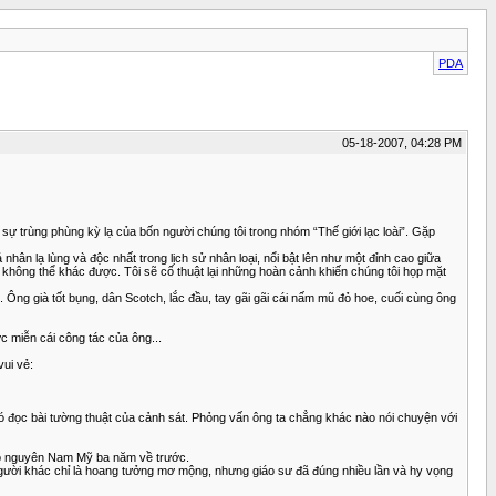
PDA
05-18-2007, 04:28 PM
ề sự trùng phùng kỳ lạ của bốn người chúng tôi trong nhóm “Thế giới lạc loài”. Gặp
hân lạ lùng và độc nhất trong lịch sử nhân loại, nổi bật lên như một đỉnh cao giữa
ẻ không thể khác được. Tôi sẽ cố thuật lại những hoàn cảnh khiến chúng tôi họp mặt
. Ông già tốt bụng, dân Scotch, lắc đầu, tay gãi gãi cái nấm mũ đỏ hoe, cuối cùng ông
ợc miễn cái công tác của ông...
vui vẻ:
có đọc bài tường thuật của cảnh sát. Phỏng vấn ông ta chẳng khác nào nói chuyện với
 cao nguyên Nam Mỹ ba năm về trước.
g người khác chỉ là hoang tưởng mơ mộng, nhưng giáo sư đã đúng nhiều lần và hy vọng