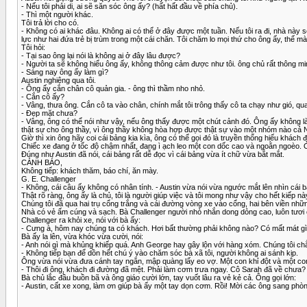
- Nếu tôi phải di, ai sẽ săn sóc ông ấy? (hất hất đầu về phía chủ).
- Thì một người khác.
Tôi trả lời cho có.
- Không có ai khác đâu. Không ai có thể ở đây được một tuần. Nếu tôi ra đi, nhà này sẽ
lực như hai đứa trẻ bị trùm trong một cái chăn. Tôi chăm lo mọi thứ cho ông ấy, thế mà 
Tôi hỏi:
- Tại sao ông lại nói là không ai ở đây lâu được?
- Người ta sẽ không hiểu ông ấy, không thông cảm được như tôi. ông chủ rất thông mi
- Sáng nay ông ấy làm gì?
Austin nghiêng qua tôi.
- Ông ấy cắn chân cô quản gia. - ông thì thầm nho nhỏ.
- Cắn cô ấy?
- Vâng, thưa ông. Cắn cô ta vào chân, chính mắt tôi trông thấy cô ta chạy như gió, qua
- Đẹp mặt chưa?
- Vâng, ông có thể nói như vậy, nếu ông thấy được một chút cảnh đó. Ông ấy không là
thật sự cho ông thầy, vì ông thầy không hòa hợp được thật sự vào một nhóm nào cả Như
Giờ thì xin ông hãy coi cái bảng kia kìa, ông có thể gọi đó là truyền thống hiếu khác
Chiếc xe đang ở tốc độ chậm nhất, đang ì ạch leo một con dốc cao và ngoằn ngoèo. Ở
Đúng như Austin đã nói, cái bảng rất dễ đọc vì cái bảng vừa ít chữ vừa bắt mắt.
CẢNH BÁO,
Không tiếp: khách thăm, báo chí, ăn mày.
G. E. Challenger
- Không, cái câu ấy không có nhân tính. - Austin vừa nói vừa ngước mắt lên nhìn cái bả
Thật rõ ràng, ông ấy là chủ, tôi là người giúp việc và tôi mong như vậy cho hết kiếp nà
Chúng tôi đã qua hai trụ cổng trắng và cái đường vòng xe vào cổng, hai bên viền nhữn
Nhà có vẻ ấm cúng và sạch. Bà Challenger người nhỏ nhắn dong dỏng cao, luôn tươi 
Challenger ra khỏi xe, nói với bà ấy:
- Cưng à, hôm nay chúng ta có khách. Hơi bất thường phải không nào? Có mất mát gì
Bà ấy la lên, vừa khóc vừa cười, nói:
- Anh nói gì mà khủng khiếp quá. Anh George hay gây lộn với hàng xóm. Chúng tôi c
- Không tiếp bạn để dồn hết chú ý vào chăm sóc bà xã tôi, người không ai sánh kịp.
Ông vừa nói vừa đưa cánh tay ngắn, mập quàng lấy eo vợ. Một con khỉ đột và một con 
- Thôi đi ông, khách đi đường đã mệt. Phải làm cơm trưa ngay. Cô Sarah đã về chưa?
Bà chủ lắc đầu buồn bã và ông giáo cười lớn, tay vuốt lâu ra vẻ kẻ cả. Ông gọi lớn:
- Austin, cất xe xong, làm ơn giúp bà ấy một tay dọn cơm. Rồi! Mời các ông sang phòn