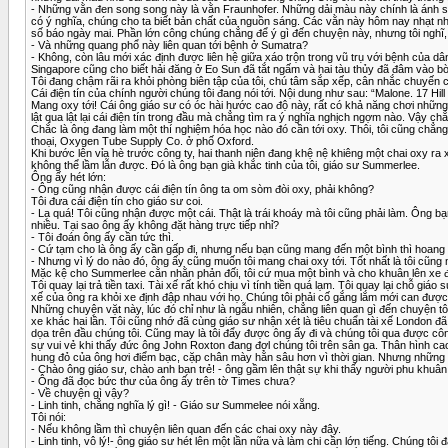
- Những vằn đen song song này là vằn Fraunhofer. Những dải màu này chính là ánh s
có ý nghĩa, chúng cho ta biết bản chất của nguồn sáng. Các vằn này hôm nay nhạt nh
số báo ngày mai. Phần lớn công chúng chẳng để ý gì đến chuyện này, nhưng tôi nghĩ, 
- Và những quang phổ này liên quan tới bệnh ở Sumatra?
- Không, còn lâu mới xác định được liên hệ giữa xáo trộn trong vũ trụ với bệnh của d
Singapore cũng cho biết hải đăng ở Eo Sun đã tắt ngấm và hai tàu thủy đã đâm vào bờ
Tôi đang chậm rãi ra khỏi phòng biên tập của tôi, chú tâm sắp xếp, cân nhắc chuyến công
Cái điện tín của chính người chúng tôi đang nói tới. Nội dung như sau: “Malone. 17 Hil
Mang oxy tới! Cái ông giáo sư có óc hài hước cao độ này, rất có khả năng chơi những t
lật qua lật lại cái điện tín trong đầu mà chẳng tìm ra ý nghĩa nghịch ngợm nào. Vậy c
Chắc là ông đang làm một thí nghiệm hóa học nào đó cần tới oxy. Thôi, tôi cũng chẳng 
thoại, Oxygen Tube Supply Co. ở phố Oxford.
Khi bước lên vỉa hè trước công ty, hai thanh niên đang khệ nệ khiêng một chai oxy ra 
không thể lầm lẫn được. Đó là ông bạn già khắc tinh của tôi, giáo sư Summerlee.
Ông ấy hét lớn:
- Ông cũng nhận được cái điện tín ông ta om sòm đòi oxy, phải không?
Tôi đưa cái điện tín cho giáo sư coi.
- Lạ quá! Tôi cũng nhận được một cái. Thật là trái khoáy mà tôi cũng phải làm. Ông 
nhiều. Tại sao ông ấy không đặt hàng trực tiếp nhỉ?
- Tôi đoán ông ấy cần tức thì.
- Cứ tạm cho là ông ấy cần gấp đi, nhưng nếu bạn cũng mang đến một bình thì hoang phí
- Nhưng vì lý do nào đó, ông ấy cũng muốn tôi mang chai oxy tới. Tốt nhất là tôi cũng
Mặc kệ cho Summerlee cằn nhằn phản đối, tôi cứ mua một bình và cho khuân lên xe đ
Tôi quay lại trả tiền taxi. Tài xế rất khó chịu vì tính tiền quá lạm. Tôi quay lại chỗ g
xế của ông ra khỏi xe định đập nhau với họ. Chúng tôi phải cố gắng lắm mới can đượ
Những chuyện vặt này, lúc đó chỉ như là ngẫu nhiên, chẳng liên quan gì đến chuyện tôi 
xe khác hai lần. Tôi cũng nhớ đã cùng giáo sư nhận xét là tiêu chuẩn tài xế London 
dọa trên đầu chúng tôi. Cũng may là tôi đẩy được ông ấy đi và chúng tôi qua được côn
sự vui vẻ khi thấy đức ông John Roxton đang đợl chúng tôi trên sân ga. Thân hình cao
hung đỏ của ông hơi điểm bạc, cặp chân mày hằn sâu hơn vì thời gian. Nhưng những n
- Chào ông giáo sư, chào anh bạn trẻ! - ông gầm lên thật sự khi thấy người phu khuân
- Ông đã đọc bức thư của ông ấy trên tờ Times chưa?
- Về chuyện gì vậy?
- Linh tinh, chẳng nghĩa lý gì! - Giáo sư Summelee nói xẵng.
Tôi nói:
- Nếu không lầm thì chuyện liên quan đến các chai oxy này đây.
- Linh tinh, vô lý!- ông giáo sư hét lên một lần nữa và làm chi cần lớn tiếng. Chúng t