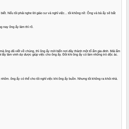
ết. Nếu tôi phải nghe lời giáo sư và nghỉ việc... tôi không nỡ. Ông và bà ấy sẽ bất
g nay ông ấy làm thì rõ.
à ông đã viết về chúng, thì ông ấy mới biến nơi đây thành một tổ ấm gia đinh. Mái ấm
i lấy làm vinh dự được giúp việc cho ông ấy. Đôi khi ông ấy có làm những trò độc ác.
ẹ nhõm. ông ấy có thể cho tôi nghỉ việc khi ông ấy buồn. Nhưng tôi không ra khỏi nhà.