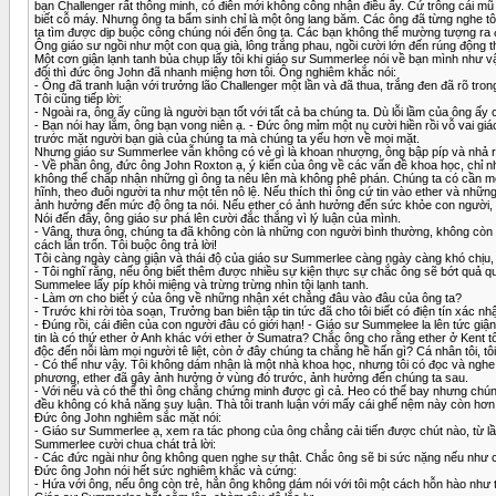
bạn Challenger rất thông minh, có điên mới không công nhận điều ấy. Cứ trông cái mũ củ
biết cỗ máy. Nhưng ông ta bẩm sinh chỉ là một ông lang băm. Các ông đã từng nghe tô
ta tìm được dịp buộc công chúng nói đến ông ta. Các bạn không thể mường tượng ra đư
Ông giáo sư ngồi như một con quạ già, lông trắng phau, ngồi cười lớn đến rúng động 
Một cơn giận lạnh tanh bủa chụp lấy tôi khi giáo sư Summerlee nói về bạn mình như v
đối thì đức ông John đã nhanh miệng hơn tôi. Ông nghiêm khắc nói:
- Ông đã tranh luận với trưởng lão Challenger một lần và đã thua, trắng đen đã rõ tron
Tôi cũng tiếp lời:
- Ngoài ra, ông ấy cũng là người bạn tốt với tất cả ba chúng ta. Dù lỗi lầm của ông ấy 
- Bạn nói hay lắm, ông bạn vong niên ạ. - Đức ông mỉm một nụ cười hiền rồi vỗ vai g
trước mặt người bạn già của chúng ta mà chúng ta yếu hơn về mọi mặt.
Nhưng giáo sư Summerlee vẫn không có vẻ gì là khoan nhượng, ông bập píp và nhả r
- Về phần ông, đức ông John Roxton ạ, ý kiến của ông về các vấn đề khoa học, chỉ như 
không thể chấp nhận những gì ông ta nêu lên mà không phê phán. Chúng ta có cần một g
hĩnh, theo đuôi người ta như một tên nô lệ. Nếu thích thì ông cứ tin vào ether và nh
ảnh hưởng đến mức độ ông ta nói. Nếu ether có ảnh hưởng đến sức khỏe con người, th
Nói đến đây, ông giáo sư phá lên cười đắc thắng vì lý luận của mình.
- Vâng, thưa ông, chúng ta đã không còn là những con người bình thường, không còn bì
cách lẫn trốn. Tôi buộc ông trả lời!
Tôi càng ngày càng giận và thái độ của giáo sư Summerlee càng ngày càng khó chịu, 
- Tôi nghĩ rằng, nếu ông biết thêm được nhiều sự kiện thực sự chắc ông sẽ bớt quả q
Summelee lấy píp khỏi miệng và trừng trừng nhìn tôi lạnh tanh.
- Làm ơn cho biết ý của ông về những nhận xét chẳng đâu vào đâu của ông ta?
- Trước khi rời tòa soạn, Trưởng ban biên tập tin tức đã cho tôi biết có điện tín xác
- Đúng rồi, cái điên của con người đâu có giới hạn! - Giáo sư Summelee la lên tức giận
tin là có thứ ether ở Anh khác với ether ở Sumatra? Chắc ông cho rằng ether ở Kent t
độc đến nỗi làm mọi người tê liệt, còn ở đây chúng ta chẳng hề hấn gì? Cá nhân tôi, 
- Có thể như vậy. Tôi không dám nhận là một nhà khoa học, nhưng tôi có đọc và nghe ở đ
phương, ether đã gây ảnh hưởng ở vùng đó trước, ảnh hưởng đến chúng ta sau.
- Với nếu và có thể thì ông chẳng chứng minh được gì cả. Heo có thể bay nhưng chún
đều không có khả năng suy luận. Thà tôi tranh luận với mấy cái ghế nệm này còn hơn
Đức ông John nghiêm sắc mặt nói:
- Giáo sư Summerlee ạ, xem ra tác phong của ông chẳng cải tiến được chút nào, từ lầ
Summerlee cười chua chát trả lời:
- Các đức ngài như ông không quen nghe sự thật. Chắc ông sẽ bi sức nặng nếu như có ai 
Đức ông John nói hết sức nghiêm khắc và cứng:
- Hứa với ông, nếu ông còn trẻ, hẳn ông không dám nói với tôi một cách hỗn hào như 