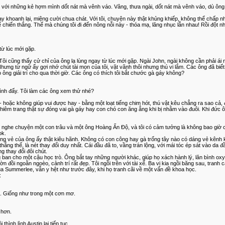
 mình với những kẻ hợm mình dốt nát mà vênh váo. Vâng, thưa ngài, dốt nát mà vênh váo, dù ô
y khoanh lại, miệng cười chua chát. Với tôi, chuyện này thật khủng khiếp, không thể chấp n
iến thắng. Thế mà chúng tôi đi đến nông nỗi này - thóa mạ, lăng nhục lẫn nhau! Rồi đột nh
từ lúc mới gặp.
ôi cũng thấy cử chỉ của ông lạ lùng ngay từ lúc mới gặp. Ngài John, ngài không cần phải ái
Nhưng từ ngữ ấy gợi nhớ chút tài mọn của tôi, vặt vãnh thôi nhưng thú vi lắm. Các ông đã biết 
ông giải trí cho qua thời giờ. Các ông có thích tôi bắt chước gà gáy không?
 bình đấy. Tôi làm các ông xem thử nhé?
 - hoặc không giúp vui được hay - bằng một loạt tiếng chim hót, thú vật kêu chẳng ra sao cả,
ghiêm trang thật sự đóng vai gà gáy hay con chó con ăng ẳng khi bị nhằm vào đuôi. Khi đức ôn
ôi nghe chuyện một con trâu và một ông Hoàng Ấn Độ, và tôi có cảm tưởng là không bao giờ 
ok.
áng vẻ của ông ấy thật kiêu hãnh. Không có con công hay gà trống tây nào có dáng vẻ kênh ki
ắng thế, là nét thay đổi duy nhất. Cái đầu đã to, vầng trán lộng, với mái tóc ép sát vào da
g thay đổi đôi chút.
 ban cho một cậu học trò. Ông bắt tay những người khác, giúp họ xách hành lý, lăn bình oxy lên
ồi ngoằn ngoèo, cảnh trí rất đẹp. Tôi ngồi trên với tài xế. Ba vị kia ngồi băng sau, tranh 
ủa Summerlee, vẫn y hệt như trước đây, khi họ tranh cãi về một vấn đề khoa học.
:
ờ. Giống như trong một cơn mơ.
 hơn.
hình lình Austin lại tiếp tục.