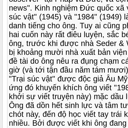
news". Kinh nghiệm Đức quốc xã và 
súc vật" (1945) và "1984" (1949) l
danh tiếng cho ông. Tuy ai cũng 
hai cuốn này rất điêu luyện, sắc
ông, trước khi được nhà Seder & W
bị khoảng mười nhà xuất bản viện
đề tài do ông nêu ra đụng chạm cá
giờ (và tới tận đầu năm tám mươi)
"Trại súc vật" được độc giả Âu Mỹ
ứng đó khuyến khích ông viết "19
khởi sự viết truyện này) mặc dầu 
Ông đã dồn hết sinh lực và tâm t
chót này, đến độ học viết tay trái k
nhiều. Bởi được viết khi ông đang