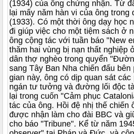
(1934) của ông chứng nhận. Từ đâ
lại mấy năm hàn vi của ông trong 
(1933). Có một thời ông dạy học 
đi giúp việc cho một tiệm sách ở
ông cộng tác với tuần báo "New en
thăm hai vùng bị nạn thất nghiệp ở
dân thợ nghèo trong quyển "Đườn
sang Tây Ban Nha chiến đấu bên 
gian này, ông có dịp quan sát các 
ngán tư tưởng và đường lối độc t
lại trong cuốn "Cảm phục Cataloni
tác của ông. Hồi đệ nhị thế chiến
được nhận làm cho đài BBC và giữ
cho báo "Tribune". Kể từ năm 194
observer" tại Pháp và Đức, và cộ