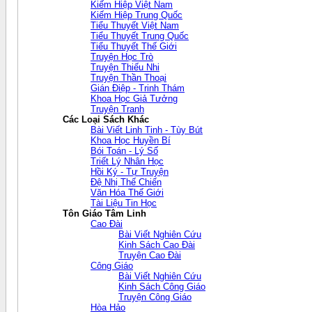
Kiếm Hiệp Việt Nam
Kiếm Hiệp Trung Quốc
Tiểu Thuyết Việt Nam
Tiểu Thuyết Trung Quốc
Tiểu Thuyết Thế Giới
Truyện Học Trò
Truyện Thiếu Nhi
Truyện Thần Thoại
Gián Điệp - Trinh Thám
Khoa Học Giả Tưởng
Truyện Tranh
Các Loại Sách Khác
Bài Viết Linh Tinh - Tùy Bút
Khoa Học Huyền Bí
Bói Toán - Lý Số
Triết Lý Nhân Học
Hồi Ký - Tự Truyện
Đệ Nhị Thế Chiến
Văn Hóa Thế Giới
Tài Liệu Tin Học
Tôn Giáo Tâm Linh
Cao Đài
Bài Viết Nghiên Cứu
Kinh Sách Cao Đài
Truyện Cao Đài
Công Giáo
Bài Viết Nghiên Cứu
Kinh Sách Công Giáo
Truyện Công Giáo
Hòa Hảo