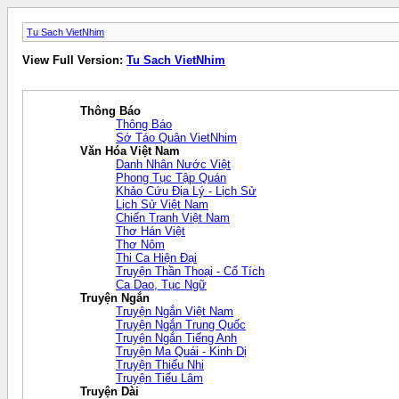
Tu Sach VietNhim
View Full Version:
Tu Sach VietNhim
Thông Báo
Thông Báo
Sớ Táo Quân VietNhim
Văn Hóa Việt Nam
Danh Nhân Nước Việt
Phong Tục Tập Quán
Khảo Cứu Địa Lý - Lịch Sử
Lịch Sử Việt Nam
Chiến Tranh Việt Nam
Thơ Hán Việt
Thơ Nôm
Thi Ca Hiện Đại
Truyện Thần Thoại - Cổ Tích
Ca Dao, Tục Ngữ
Truyện Ngắn
Truyện Ngắn Việt Nam
Truyện Ngắn Trung Quốc
Truyện Ngắn Tiếng Anh
Truyện Ma Quái - Kinh Dị
Truyện Thiếu Nhi
Truyện Tiếu Lâm
Truyện Dài