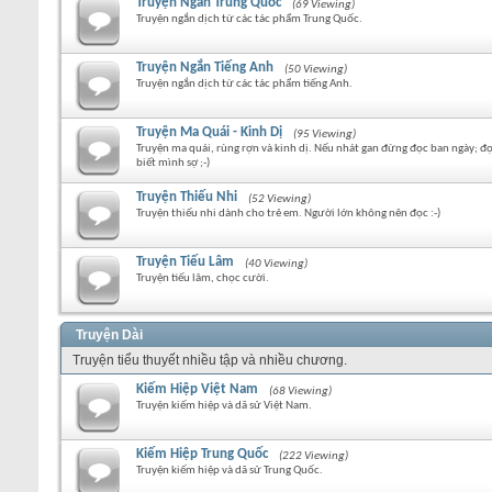
Truyện Ngắn Trung Quốc
(69 Viewing)
Truyện ngắn dịch từ các tác phẩm Trung Quốc.
Truyện Ngắn Tiếng Anh
(50 Viewing)
Truyện ngắn dịch từ các tác phẩm tiếng Anh.
Truyện Ma Quái - Kinh Dị
(95 Viewing)
Truyện ma quái, rùng rợn và kinh dị. Nếu nhát gan đừng đọc ban ngày; đ
biết mình sợ ;-)
Truyện Thiếu Nhi
(52 Viewing)
Truyện thiếu nhi dành cho trẻ em. Người lớn không nên đọc :-)
Truyện Tiếu Lâm
(40 Viewing)
Truyện tiếu lâm, chọc cười.
Truyện Dài
Truyện tiểu thuyết nhiều tập và nhiều chương.
Kiếm Hiệp Việt Nam
(68 Viewing)
Truyện kiếm hiệp và dã sử Việt Nam.
Kiếm Hiệp Trung Quốc
(222 Viewing)
Truyện kiếm hiệp và dã sử Trung Quốc.