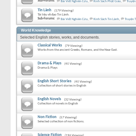
Sub-Forums:
Bài Viết Nghiên Cứu
,
Kinh Sách Phật Giáo
,
Truyện
Tin Lành
(179 Viewing)
Tài liệu về đạo Tin Lành.
Sub-Forums:
Bài Viết Nghiên Cứu
,
Kinh Sách Tin Lành
,
Truyện 
World Knowledge
Selected English stories, works, and documents.
Classical Works
(79 Viewing)
Works from the ancient Greeks, Romans, and the Near East.
Drama & Plays
(45 Viewing)
Drama & Plays
English Short Stories
(45 Viewing)
Collection of short stories in English
English Novels
(32 Viewing)
Collection of novels in English
Non Fiction
(57 Viewing)
Selected collection of non fictions.
Science Fiction
(196 Viewing)