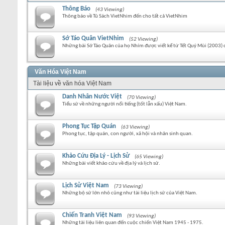
Thông Báo
(43 Viewing)
Thông báo về Tủ Sách VietNhim đến cho tất cả VietNhim
Sớ Táo Quân VietNhim
(52 Viewing)
Những bài Sớ Táo Quân của họ Nhím được viết kể từ Tết Quý Mùi (2003) 
Văn Hóa Việt Nam
Tài liệu về văn hóa Việt Nam
Danh Nhân Nước Việt
(70 Viewing)
Tiểu sử về những người nổi tiếng (tốt lẫn xấu) Việt Nam.
Phong Tục Tập Quán
(63 Viewing)
Phong tục, tập quán, con người, xã hội và nhân sinh quan.
Khảo Cứu Địa Lý - Lịch Sử
(65 Viewing)
Những bài viết khảo cứu về địa lý và lịch sử.
Lịch Sử Việt Nam
(73 Viewing)
Những bộ sử lớn nhỏ cũng như tài liệu lịch sử của Việt Nam.
Chiến Tranh Việt Nam
(93 Viewing)
Những tài liệu liên quan đến cuộc chiến Việt Nam 1945 - 1975.