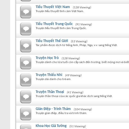
Tiểu Thuyết Việt Nam
(128 Viewing)
Truyện tiểu thuyết tình cảm Việt Nam.
Tiểu Thuyết Trung Quốc
(91 Viewing)
Truyện tiểu thuyết tình cảm Trung Quốc.
Tiểu Thuyết Thế Giới
(53 Viewing)
Tác phẩm được dịch từ tiếng Anh, Pháp, Nga, v.v. sang tiếng Việt.
Truyện Học Trò
(128 Viewing)
Truyện dành cho lứa tuổi còn cắp sách đến trường, biết mộng mơ và biết
Truyện Thiếu Nhi
(49 Viewing)
Truyện dài dành cho trẻ em.
Truyện Thần Thoại
(41 Viewing)
Truyện thần thoại của các quốc gia khác dịch sang tiếng Việt.
Gián Điệp - Trinh Thám
(104 Viewing)
Truyện gián điệp, điều tra và trinh thám.
Khoa Học Giả Tưởng
(51 Viewing)