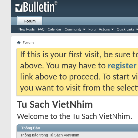
Forum
New Posts
FAQ
Calendar
Community
Forum Actions
Quick Links
Forum
If this is your first visit, be sure
above. You may have to
register
link above to proceed. To start 
you want to visit from the selec
Tu Sach VietNhim
Welcome to the Tu Sach VietNhim.
Thông Báo
Thông báo trong Tủ Sách VietNhim