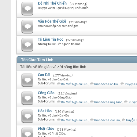
Đệ Nhị Thế Chiến
(34 Viewing)
Truyện và tài liệu về Đệ Nhị Thế Chiến.
Văn Hóa Thế Giới
(44 Viewing)
Văn hóa khắp nơi trên thế giới.
Tài Liệu Tin Học
(47 Viewing)
Những tài liệu về ngành tin học.
Tôn Giáo Tâm Linh
Tài liệu về tôn giáo và đời sống tâm linh.
Cao Đài
(177 Viewing)
Tài liệu về đạo Cao Đài.
Sub-Forums:
Bài Viết Nghiên Cứu
,
Kinh Sách Cao Đài
,
Truyện C
Công Giáo
(211 Viewing)
Tài liệu về đạo Công Giáo
Sub-Forums:
Bài Viết Nghiên Cứu
,
Kinh Sách Công Giáo
,
Truyệ
Hòa Hảo
(150 Viewing)
Tài liệu về đạo Hòa Hảo
Sub-Forums:
Bài Viết Nghiên Cứu
,
Kinh Sách Hòa Hảo
,
Truyện 
Phật Giáo
(231 Viewing)
Tài liệu về Phật Giáo.