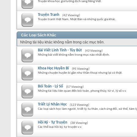
Truyện khoa học giả tưởng dịch sang tiếng Việt.
Truyện Tranh
(42 Viewing)
Truyện tranh Việt Nam, Nhật Bản và những quốc gia khác.
Các Loại Sách Khác
Những tài liệu khác không nằm trong các mục trên.
Bài Viết Linh Tinh - Tùy Bút
(43 Viewing)
Những bài viết không nằm trong mục nào nhất định.
Khoa Học Huyền Bí
(95 Viewing)
Những chuyện huyền bí gần như thần thoại nhưng lại có thật.
Bói Toán - Lý Số
(57 Viewing)
Những tài liệu liên quan đến bói toán, phong thủy, tử vi, lý số v.v.
Triết Lý Nhân Học
(123 Viewing)
Các loại sách học làm người, triết lý, tu thân, cách ứng đối, xử thế, tâm lý
Hồi Ký - Tự Truyện
(38 Viewing)
Các thể loại hồi ký, tự truyện v.v.