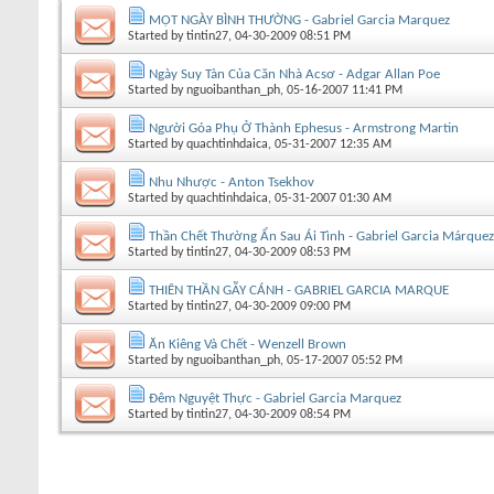
MỘT NGÀY BÌNH THƯỜNG - Gabriel Garcia Marquez
Started by
tintin27
, 04-30-2009 08:51 PM
Ngày Suy Tàn Của Căn Nhà Acsơ - Adgar Allan Poe
Started by
nguoibanthan_ph
, 05-16-2007 11:41 PM
Người Góa Phụ Ở Thành Ephesus - Armstrong Martin
Started by
quachtinhdaica
, 05-31-2007 12:35 AM
Nhu Nhược - Anton Tsekhov
Started by
quachtinhdaica
, 05-31-2007 01:30 AM
Thần Chết Thường Ẩn Sau Ái Tình - Gabriel Garcia Márquez
Started by
tintin27
, 04-30-2009 08:53 PM
THIÊN THẦN GẪY CÁNH - GABRIEL GARCIA MARQUE
Started by
tintin27
, 04-30-2009 09:00 PM
Ăn Kiêng Và Chết - Wenzell Brown
Started by
nguoibanthan_ph
, 05-17-2007 05:52 PM
Đêm Nguyệt Thực - Gabriel Garcia Marquez
Started by
tintin27
, 04-30-2009 08:54 PM