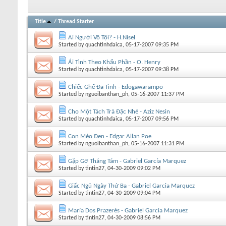
Title
/
Thread Starter
Ai Người Vô Tội? - H.Nisel
Started by
quachtinhdaica
, 05-17-2007 09:35 PM
Ái Tình Theo Khẩu Phần - O. Henry
Started by
quachtinhdaica
, 05-17-2007 09:38 PM
Chiếc Ghế Đa Tình - Edogawarampo
Started by
nguoibanthan_ph
, 05-16-2007 11:37 PM
Cho Một Tách Trà Đặc Nhé - Aziz Nesin
Started by
quachtinhdaica
, 05-17-2007 09:56 PM
Con Mèo Đen - Edgar Allan Poe
Started by
nguoibanthan_ph
, 05-16-2007 11:31 PM
Gặp Gỡ Tháng Tám - Gabriel García Marquez
Started by
tintin27
, 04-30-2009 09:02 PM
Giấc Ngủ Ngày Thứ Ba - Gabriel Garcia Marquez
Started by
tintin27
, 04-30-2009 09:04 PM
María Dos Prazerès - Gabriel Garcia Marquez
Started by
tintin27
, 04-30-2009 08:56 PM