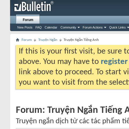
Forum
New Posts
FAQ
Calendar
Community
Forum Actions
Quick Links
Forum
Truyện Ngắn
Truyện Ngắn Tiếng Anh
If this is your first visit, be sure
above. You may have to
register
link above to proceed. To start 
you want to visit from the selec
Forum:
Truyện Ngắn Tiếng 
Truyện ngắn dịch từ các tác phẩm ti