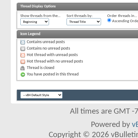
Thread Display Options
Show threads from the...
Sort threads by:
Order threads in...
Ascending Orde
Icon Legend
Contains unread posts
Contains no unread posts
Hot thread with unread posts
Hot thread with no unread posts
Thread is closed
You have posted in this thread
All times are GMT -
Powered by
v
Copyright © 2026 vBulletin 