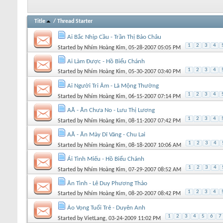
Title
/
Thread Starter
Ai Bắc Nhịp Cầu - Trần Thị Bảo Châu
1
2
3
4
Started by
Nhím Hoàng Kim
, 05-28-2007 05:05 PM
Ai Làm Được - Hồ Biểu Chánh
1
2
3
4
Started by
Nhím Hoàng Kim
, 05-30-2007 03:40 PM
Ai Người Tri Âm - Lã Mộng Thường
1
2
3
4
Started by
Nhím Hoàng Kim
, 06-15-2007 07:14 PM
AĂ - Ăn Chưa No - Lưu Thị Lương
1
2
3
4
Started by
Nhím Hoàng Kim
, 08-11-2007 07:42 PM
AĂ - Ăn Mày Dĩ Vãng - Chu Lai
1
2
3
4
Started by
Nhím Hoàng Kim
, 08-18-2007 10:06 AM
Ái Tình Miếu - Hồ Biểu Chánh
1
2
3
4
Started by
Nhím Hoàng Kim
, 07-29-2007 08:52 AM
Ân Tình - Lê Duy Phương Thảo
1
2
3
4
Started by
Nhím Hoàng Kim
, 08-20-2007 08:42 PM
Ảo Vọng Tuổi Trẻ - Duyên Anh
1
2
3
4
5
6
7
Started by
VietLang
, 03-24-2009 11:02 PM