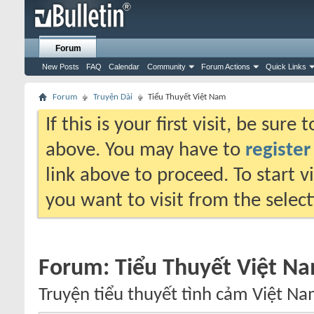
Forum
New Posts
FAQ
Calendar
Community
Forum Actions
Quick Links
Forum
Truyện Dài
Tiểu Thuyết Việt Nam
If this is your first visit, be sure
above. You may have to
register
link above to proceed. To start 
you want to visit from the selec
Forum:
Tiểu Thuyết Việt N
Truyện tiểu thuyết tình cảm Việt Na