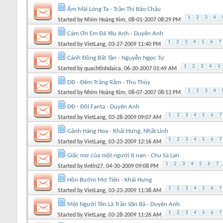
Ấm Mãi Lòng Ta - Trần Thị Bảo Châu
1
2
3
4
Started by
Nhím Hoàng Kim
, 08-01-2007 08:29 PM
Cám Ơn Em Đã Yêu Anh - Duyên Anh
1
2
3
4
5
6
7
Started by
VietLang
, 03-27-2009 11:40 PM
Cánh Đồng Bất Tận - Nguyễn Ngọc Tư
1
2
3
4
5
Started by
quachtinhdaica
, 06-20-2007 01:49 AM
DĐ - Đêm Trăng Rằm - Thu Thủy
1
2
3
4
Started by
Nhím Hoàng Kim
, 08-07-2007 08:13 PM
DĐ - Đồi Fanta - Duyên Anh
1
2
3
4
5
6
7
Started by
VietLang
, 03-28-2009 09:07 AM
Gánh Hàng Hoa - Khái Hưng, Nhất Linh
1
2
3
4
5
6
7
Started by
VietLang
, 03-23-2009 12:16 AM
Giấc mơ của một người tị nạn - Chu Sa Lan
1
2
3
4
5
6
7
.
Started by
tintin27
, 04-30-2009 09:08 PM
Hồn Bướm Mơ Tiên - Khái Hưng
1
2
3
4
5
6
7
Started by
VietLang
, 03-23-2009 11:38 AM
Một Người Tên Là Trần Văn Bá - Duyên Anh
1
2
3
4
5
6
7
Started by
VietLang
, 03-28-2009 11:26 AM