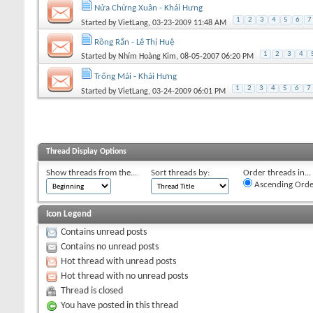
Nửa Chừng Xuân - Khái Hưng
1
2
3
4
5
6
7
Started by
VietLang
, 03-23-2009 11:48 AM
Rồng Rắn - Lê Thị Huệ
1
2
3
4
Started by
Nhím Hoàng Kim
, 08-05-2007 06:20 PM
Trống Mái - Khái Hưng
1
2
3
4
5
6
7
Started by
VietLang
, 03-24-2009 06:01 PM
Thread Display Options
Show threads from the...
Sort threads by:
Order threads in...
Ascending Orde
Icon Legend
Contains unread posts
Contains no unread posts
Hot thread with unread posts
Hot thread with no unread posts
Thread is closed
You have posted in this thread