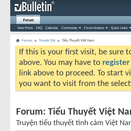
Forum
New Posts
FAQ
Calendar
Community
Forum Actions
Quick Links
Forum
Truyện Dài
Tiểu Thuyết Việt Nam
If this is your first visit, be sure
above. You may have to
register
link above to proceed. To start 
you want to visit from the selec
Forum:
Tiểu Thuyết Việt N
Truyện tiểu thuyết tình cảm Việt Na