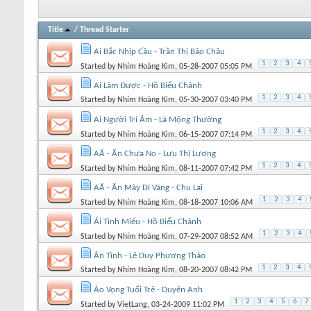
Title
/
Thread Starter
Ai Bắc Nhịp Cầu - Trần Thị Bảo Châu
1
2
3
4
Started by
Nhím Hoàng Kim
, 05-28-2007 05:05 PM
Ai Làm Được - Hồ Biểu Chánh
1
2
3
4
Started by
Nhím Hoàng Kim
, 05-30-2007 03:40 PM
Ai Người Tri Âm - Lã Mộng Thường
1
2
3
4
Started by
Nhím Hoàng Kim
, 06-15-2007 07:14 PM
AĂ - Ăn Chưa No - Lưu Thị Lương
1
2
3
4
Started by
Nhím Hoàng Kim
, 08-11-2007 07:42 PM
AĂ - Ăn Mày Dĩ Vãng - Chu Lai
1
2
3
4
Started by
Nhím Hoàng Kim
, 08-18-2007 10:06 AM
Ái Tình Miếu - Hồ Biểu Chánh
1
2
3
4
Started by
Nhím Hoàng Kim
, 07-29-2007 08:52 AM
Ân Tình - Lê Duy Phương Thảo
1
2
3
4
Started by
Nhím Hoàng Kim
, 08-20-2007 08:42 PM
Ảo Vọng Tuổi Trẻ - Duyên Anh
1
2
3
4
5
6
7
Started by
VietLang
, 03-24-2009 11:02 PM