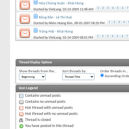
Nửa Chừng Xuân - Khái Hưng
1
2
3
4
5
6
7
Started by
VietLang
, 03-23-2009 11:48 AM
Rồng Rắn - Lê Thị Huệ
1
2
3
4
Started by
Nhím Hoàng Kim
, 08-05-2007 06:20 PM
Trống Mái - Khái Hưng
1
2
3
4
5
6
7
Started by
VietLang
, 03-24-2009 06:01 PM
Thread Display Options
Show threads from the...
Sort threads by:
Order threads in...
Ascending Orde
Icon Legend
Contains unread posts
Contains no unread posts
Hot thread with unread posts
Hot thread with no unread posts
Thread is closed
You have posted in this thread