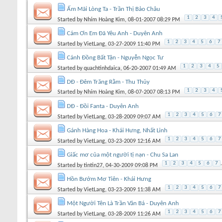
Ấm Mãi Lòng Ta - Trần Thị Bảo Châu
1
2
3
4
Started by
Nhím Hoàng Kim
, 08-01-2007 08:29 PM
Cám Ơn Em Đã Yêu Anh - Duyên Anh
1
2
3
4
5
6
7
Started by
VietLang
, 03-27-2009 11:40 PM
Cánh Đồng Bất Tận - Nguyễn Ngọc Tư
1
2
3
4
5
Started by
quachtinhdaica
, 06-20-2007 01:49 AM
DĐ - Đêm Trăng Rằm - Thu Thủy
1
2
3
4
Started by
Nhím Hoàng Kim
, 08-07-2007 08:13 PM
DĐ - Đồi Fanta - Duyên Anh
1
2
3
4
5
6
7
Started by
VietLang
, 03-28-2009 09:07 AM
Gánh Hàng Hoa - Khái Hưng, Nhất Linh
1
2
3
4
5
6
7
Started by
VietLang
, 03-23-2009 12:16 AM
Giấc mơ của một người tị nạn - Chu Sa Lan
1
2
3
4
5
6
7
.
Started by
tintin27
, 04-30-2009 09:08 PM
Hồn Bướm Mơ Tiên - Khái Hưng
1
2
3
4
5
6
7
Started by
VietLang
, 03-23-2009 11:38 AM
Một Người Tên Là Trần Văn Bá - Duyên Anh
1
2
3
4
5
6
7
Started by
VietLang
, 03-28-2009 11:26 AM