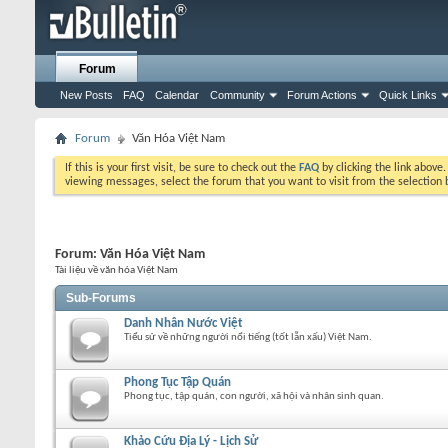
Forum
New Posts
FAQ
Calendar
Community
Forum Actions
Quick Links
Forum
Văn Hóa Việt Nam
If this is your first visit, be sure to check out the
FAQ
by clicking the link above
viewing messages, select the forum that you want to visit from the selection 
Forum:
Văn Hóa Việt Nam
Tài liệu về văn hóa Việt Nam
Sub-Forums
Danh Nhân Nước Việt
Tiểu sử về những người nổi tiếng (tốt lẫn xấu) Việt Nam.
Phong Tục Tập Quán
Phong tục, tập quán, con người, xã hội và nhân sinh quan.
Khảo Cứu Địa Lý - Lịch Sử