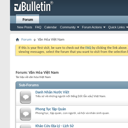
Forum
New Posts
FAQ
Calendar
Community
Forum Actions
Quick Links
Forum
Văn Hóa Việt Nam
If this is your first visit, be sure to check out the
FAQ
by clicking the link above
viewing messages, select the forum that you want to visit from the selection 
Forum:
Văn Hóa Việt Nam
Tài liệu về văn hóa Việt Nam
Sub-Forums
Danh Nhân Nước Việt
Tiểu sử về những người nổi tiếng (tốt lẫn xấu) Việt Nam.
Phong Tục Tập Quán
Phong tục, tập quán, con người, xã hội và nhân sinh quan.
Khảo Cứu Địa Lý - Lịch Sử