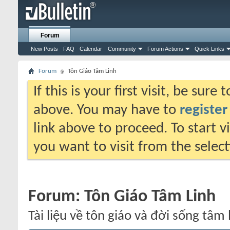
Forum
New Posts
FAQ
Calendar
Community
Forum Actions
Quick Links
Forum
Tôn Giáo Tâm Linh
If this is your first visit, be sure
above. You may have to
register
link above to proceed. To start 
you want to visit from the selec
Forum:
Tôn Giáo Tâm Linh
Tài liệu về tôn giáo và đời sống tâm 