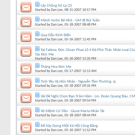
Lấy Chồng Xứ Lạ (2)
Started by
Dan Lee
, 08-15-2007 10:57 PM
Mảnh Vườn Bé Nhỏ - GM JB Bùi Tuần
Started by
Dan Lee
, 05-18-2007 08:48 PM
Quạ Dẫn Kinh Điển
Started by
Dan Lee
, 05-16-2007 11:45 PM
Tại Fatima, Đức Gioan Phao Lồ II Đã Phó Thác Nhân Loại C
Tay Đức Mẹ
Started by
Dan Lee
, 05-16-2007 11:35 PM
Tháng Hoa Đức Mẹ
Started by
Dan Lee
, 05-17-2007 12:13 AM
Tình Yêu Và Hôn Nhân - Nguyễn Tầm Thường, sj.
Started by
Dan Lee
, 05-18-2007 09:35 PM
Vài Ðề Nghị Chọn Bạn Trăm Năm - Lm. Đoàn Quang Báu, C
Started by
Dan Lee
, 05-18-2007 09:54 PM
Vô Mệnh Có Tiền - Giuse Maria Nhân Tài
Started by
Dan Lee
, 05-18-2007 08:44 PM
Để Xây Dựng Một Xã Hội Công Bằng
Started by
Dan Lee
, 05-16-2007 11:52 PM