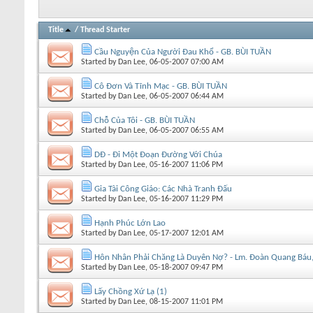
Title
/
Thread Starter
Cầu Nguyện Của Người Đau Khổ - GB. BÙI TUẦN
Started by
Dan Lee
, 06-05-2007 07:00 AM
Cô Đơn Và Tĩnh Mạc - GB. BÙI TUẦN
Started by
Dan Lee
, 06-05-2007 06:44 AM
Chỗ Của Tôi - GB. BÙI TUẦN
Started by
Dan Lee
, 06-05-2007 06:55 AM
DĐ - Ði Một Ðoạn Ðường Với Chúa
Started by
Dan Lee
, 05-16-2007 11:06 PM
Gia Tài Công Giáo: Các Nhà Tranh Đấu
Started by
Dan Lee
, 05-16-2007 11:29 PM
Hạnh Phúc Lớn Lao
Started by
Dan Lee
, 05-17-2007 12:01 AM
Hôn Nhân Phải Chăng Là Duyên Nợ? - Lm. Đoàn Quang Bá
Started by
Dan Lee
, 05-18-2007 09:47 PM
Lấy Chồng Xứ Lạ (1)
Started by
Dan Lee
, 08-15-2007 11:01 PM