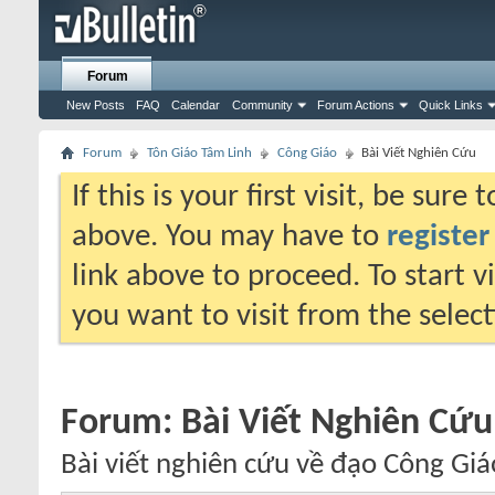
Forum
New Posts
FAQ
Calendar
Community
Forum Actions
Quick Links
Forum
Tôn Giáo Tâm Linh
Công Giáo
Bài Viết Nghiên Cứu
If this is your first visit, be sure
above. You may have to
register
link above to proceed. To start 
you want to visit from the selec
Forum:
Bài Viết Nghiên Cứu
Bài viết nghiên cứu về đạo Công Giá