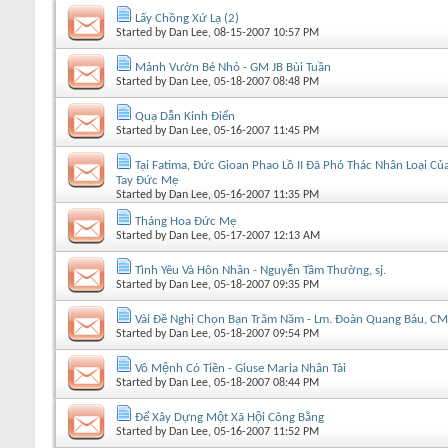
Lấy Chồng Xứ Lạ (2)
Started by
Dan Lee
, 08-15-2007 10:57 PM
Mảnh Vườn Bé Nhỏ - GM JB Bùi Tuần
Started by
Dan Lee
, 05-18-2007 08:48 PM
Quạ Dẫn Kinh Điển
Started by
Dan Lee
, 05-16-2007 11:45 PM
Tại Fatima, Đức Gioan Phao Lồ II Đã Phó Thác Nhân Loại C
Tay Đức Mẹ
Started by
Dan Lee
, 05-16-2007 11:35 PM
Tháng Hoa Đức Mẹ
Started by
Dan Lee
, 05-17-2007 12:13 AM
Tình Yêu Và Hôn Nhân - Nguyễn Tầm Thường, sj.
Started by
Dan Lee
, 05-18-2007 09:35 PM
Vài Ðề Nghị Chọn Bạn Trăm Năm - Lm. Đoàn Quang Báu, C
Started by
Dan Lee
, 05-18-2007 09:54 PM
Vô Mệnh Có Tiền - Giuse Maria Nhân Tài
Started by
Dan Lee
, 05-18-2007 08:44 PM
Để Xây Dựng Một Xã Hội Công Bằng
Started by
Dan Lee
, 05-16-2007 11:52 PM