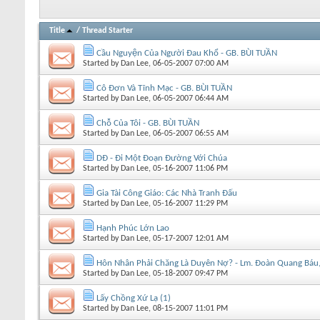
Title
/
Thread Starter
Cầu Nguyện Của Người Đau Khổ - GB. BÙI TUẦN
Started by
Dan Lee
, 06-05-2007 07:00 AM
Cô Đơn Và Tĩnh Mạc - GB. BÙI TUẦN
Started by
Dan Lee
, 06-05-2007 06:44 AM
Chỗ Của Tôi - GB. BÙI TUẦN
Started by
Dan Lee
, 06-05-2007 06:55 AM
DĐ - Ði Một Ðoạn Ðường Với Chúa
Started by
Dan Lee
, 05-16-2007 11:06 PM
Gia Tài Công Giáo: Các Nhà Tranh Đấu
Started by
Dan Lee
, 05-16-2007 11:29 PM
Hạnh Phúc Lớn Lao
Started by
Dan Lee
, 05-17-2007 12:01 AM
Hôn Nhân Phải Chăng Là Duyên Nợ? - Lm. Đoàn Quang Bá
Started by
Dan Lee
, 05-18-2007 09:47 PM
Lấy Chồng Xứ Lạ (1)
Started by
Dan Lee
, 08-15-2007 11:01 PM