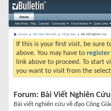
Forum
New Posts
FAQ
Calendar
Community
Forum Actions
Quick Links
Forum
Tôn Giáo Tâm Linh
Công Giáo
Bài Viết Nghiên Cứu
If this is your first visit, be sure
above. You may have to
register
link above to proceed. To start 
you want to visit from the selec
Forum:
Bài Viết Nghiên Cứu
Bài viết nghiên cứu về đạo Công Giá