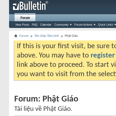
Forum
New Posts
FAQ
Calendar
Community
Forum Actions
Quick Links
Forum
Tôn Giáo Tâm Linh
Phật Giáo
If this is your first visit, be sure
above. You may have to
register
link above to proceed. To start 
you want to visit from the selec
Forum:
Phật Giáo
Tài liệu về Phật Giáo.