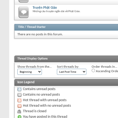
Truyện Phật Giáo
Những câu truyện ngắn dài về Phật Giáo.
Title
/
Thread Starter
There are no posts in this forum.
Thread Display Options
Show threads from the...
Sort threads by:
Order threads in...
Ascending Orde
Icon Legend
Contains unread posts
Contains no unread posts
Hot thread with unread posts
Hot thread with no unread posts
Thread is closed
You have posted in this thread