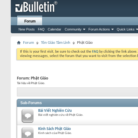
Forum
New Posts
FAQ
Calendar
Community
Forum Actions
Quick Links
Forum
Tôn Giáo Tâm Linh
Phật Giáo
If this is your first visit, be sure to check out the
FAQ
by clicking the link above
viewing messages, select the forum that you want to visit from the selection 
Forum:
Phật Giáo
Tài liệu về Phật Giáo.
Sub-Forums
Bài Viết Nghiên Cứu
Bài viết nghiên cứu về Phật Giáo.
Kinh Sách Phật Giáo
Kinh sách của Phật Giáo.