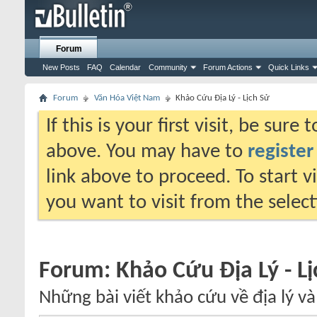
Forum
New Posts
FAQ
Calendar
Community
Forum Actions
Quick Links
Forum
Văn Hóa Việt Nam
Khảo Cứu Địa Lý - Lịch Sử
If this is your first visit, be sure
above. You may have to
register
link above to proceed. To start 
you want to visit from the selec
Forum:
Khảo Cứu Địa Lý - L
Những bài viết khảo cứu về địa lý và 