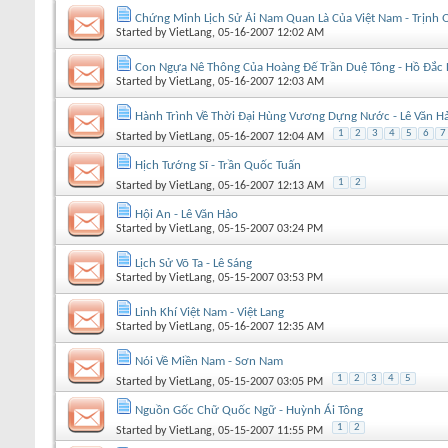
Chứng Minh Lịch Sử Ải Nam Quan Là Của Việt Nam - Trịnh 
Started by
VietLang
, 05-16-2007 12:02 AM
Con Ngựa Nê Thông Của Hoàng Đế Trần Duệ Tông - Hồ Đắc
Started by
VietLang
, 05-16-2007 12:03 AM
Hành Trình Về Thời Đại Hùng Vương Dựng Nước - Lê Văn H
1
2
3
4
5
6
7
Started by
VietLang
, 05-16-2007 12:04 AM
Hịch Tướng Sĩ - Trần Quốc Tuấn
1
2
Started by
VietLang
, 05-16-2007 12:13 AM
Hội An - Lê Văn Hảo
Started by
VietLang
, 05-15-2007 03:24 PM
Lịch Sử Võ Ta - Lê Sáng
Started by
VietLang
, 05-15-2007 03:53 PM
Linh Khí Việt Nam - Việt Lang
Started by
VietLang
, 05-16-2007 12:35 AM
Nói Về Miền Nam - Sơn Nam
1
2
3
4
5
Started by
VietLang
, 05-15-2007 03:05 PM
Nguồn Gốc Chữ Quốc Ngữ - Huỳnh Ái Tông
1
2
Started by
VietLang
, 05-15-2007 11:55 PM