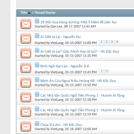
Title
/
Thread Starter
18 Đời Vua Hùng Vương: Một Ý Niệm Về Liên Tục
Started by
Dan Lee
, 08-17-2007 11:45 AM
Ai Giết Lê Lai - Nguyễn Dư
1
2
3
4
Started by
VietLang
, 05-15-2007 11:00 PM
Ai Giết Lê Lai? Giặc Minh Hay Lê Lợi? - Hồ Đắc Duy
Started by
VietLang
, 05-15-2007 11:35 PM
Bình Ngô Đại Cáo - Nguyễn Trãi
1
2
Started by
VietLang
, 05-15-2007 11:41 PM
Bệnh Án Của Ngọa Triều Hoàng Đế - Hồ Đắc Duy
Started by
VietLang
, 05-15-2007 11:50 PM
Các Nhà Văn Quốc Ngữ Tiền Phong 1 - Huỳnh Ái Tông
Started by
VietLang
, 05-15-2007 11:58 PM
Các Nhà Văn Quốc Ngữ Tiền Phong 2 - Huỳnh Ái Tông
Started by
VietLang
, 05-15-2007 11:59 PM
Chùa Trà Am - Hồ Đắc Duy
Started by
VietLang
, 05-16-2007 12:00 AM