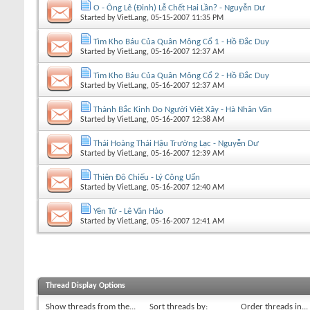
O - Ông Lê (Đinh) Lễ Chết Hai Lần? - Nguyễn Dư
Started by
VietLang
, 05-15-2007 11:35 PM
Tìm Kho Báu Của Quân Mông Cổ 1 - Hồ Đắc Duy
Started by
VietLang
, 05-16-2007 12:37 AM
Tìm Kho Báu Của Quân Mông Cổ 2 - Hồ Đắc Duy
Started by
VietLang
, 05-16-2007 12:37 AM
Thành Bắc Kinh Do Người Việt Xây - Hà Nhân Văn
Started by
VietLang
, 05-16-2007 12:38 AM
Thái Hoàng Thái Hậu Trường Lạc - Nguyễn Dư
Started by
VietLang
, 05-16-2007 12:39 AM
Thiên Đô Chiếu - Lý Công Uẩn
Started by
VietLang
, 05-16-2007 12:40 AM
Yên Tử - Lê Văn Hảo
Started by
VietLang
, 05-16-2007 12:41 AM
Thread Display Options
Show threads from the...
Sort threads by:
Order threads in...