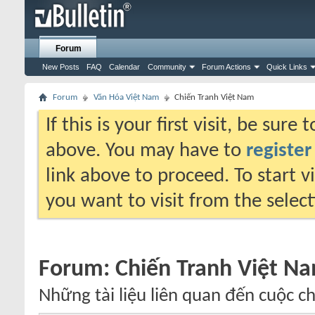
Forum
New Posts
FAQ
Calendar
Community
Forum Actions
Quick Links
Forum
Văn Hóa Việt Nam
Chiến Tranh Việt Nam
If this is your first visit, be sure
above. You may have to
register
link above to proceed. To start 
you want to visit from the selec
Forum:
Chiến Tranh Việt N
Những tài liệu liên quan đến cuộc c