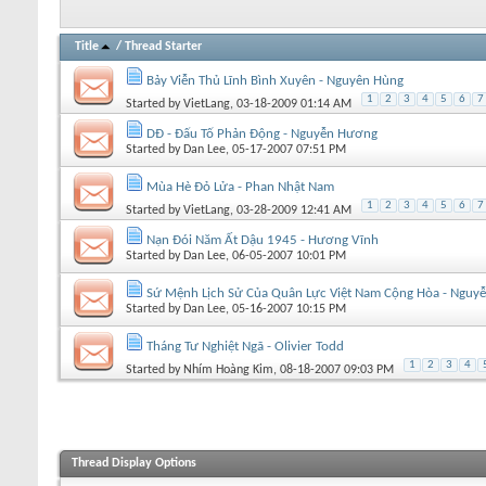
Title
/
Thread Starter
Bảy Viễn Thủ Lĩnh Bình Xuyên - Nguyên Hùng
1
2
3
4
5
6
7
Started by
VietLang
, 03-18-2009 01:14 AM
DĐ - Đấu Tố Phản Động - Nguyễn Hương
Started by
Dan Lee
, 05-17-2007 07:51 PM
Mùa Hè Đỏ Lửa - Phan Nhật Nam
1
2
3
4
5
6
7
Started by
VietLang
, 03-28-2009 12:41 AM
Nạn Đói Năm Ất Dậu 1945 - Hương Vĩnh
Started by
Dan Lee
, 06-05-2007 10:01 PM
Sứ Mệnh Lịch Sử Của Quân Lực Việt Nam Cộng Hòa - Nguyễ
Started by
Dan Lee
, 05-16-2007 10:15 PM
Tháng Tư Nghiệt Ngã - Olivier Todd
1
2
3
4
Started by
Nhím Hoàng Kim
, 08-18-2007 09:03 PM
Thread Display Options