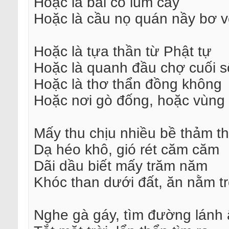
Hoặc là bãi cỏ lùm cây
Hoặc là cầu nọ quán nầy bơ 
Hoặc là tựa thần từ Phật tự
Hoặc là quanh đầu chợ cuối 
Hoặc là thơ thẩn đồng không
Hoặc nơi gò đống, hoặc vùng l
Mấy thu chịu nhiều bề thảm th
Dạ héo khô, gió rét căm căm
Dãi dầu biết mấy trăm năm
Khóc than dưới đất, ăn nằm 
Nghe gà gáy, tìm đường lánh