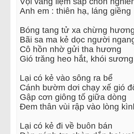
Vội vàng liệm sấp chôn nghiê
Anh em : thiên hạ, láng giềng
Bóng tang tử xa chừng hươn
Bãi sa ma kẻ dọc người ngan
Cô hồn nhờ gửi tha hương
Gió trăng heo hắt, khói sương
Lại có kẻ vào sông ra bể
Cánh bườm dơi chạy xế gió đ
Gập cơn giông tố giữa dòng
Đem thân vùi rập vào lòng kì
Lại có kẻ đi về buôn bán