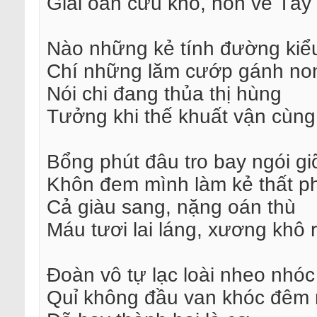
Giải oan cứu khổ, hồn về Tâ
Nào những kẻ tính đường kiể
Chí những lăm cướp gánh no
Nói chi đang thủa thị hùng
Tưởng khi thế khuất vận cùn
Bổng phút đâu tro bay ngói gi
Khôn đem mình làm kẻ thất p
Cả giàu sang, nặng oán thù
Máu tươi lai láng, xương khô r
Đoàn vô tự lạc loài nheo nhóc
Quỉ không đầu van khóc đêm