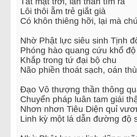
Tắt mặt trời, lẩn thẩn tìm ra
Lôi thôi ẵm trẻ giắt già
Có khôn thiêng hỡi, lại mà c
Nhờ Phật lực siêu sinh Tịnh đ
Phóng hào quang cứu khổ độ
Khắp trong tứ đại bộ chu
Não phiền thoát sạch, oán th
Đạo Vô thượng thần thông qu
Chuyển pháp luân tam giái t
Nhơn nhơn Tiêu Diện quỉ vươ
Linh kỳ một lá dẫn đường độ 