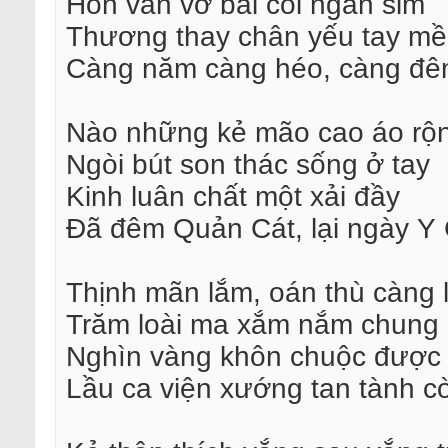
Hồn vẩn vơ bãi cói ngàn sim
Thương thay chân yếu tay m
Càng năm càng héo, càng đê
Nào những kẻ mão cao áo rộ
Ngòi bút son thác sống ở tay
Kinh luân chất một xải đầy
Đã đêm Quản Cát, lại ngày Y
Thịnh mãn lắm, oán thù càng 
Trăm loài ma xắm nắm chung
Nghìn vàng khôn chuộc được
Lầu ca viện xướng tan tành c