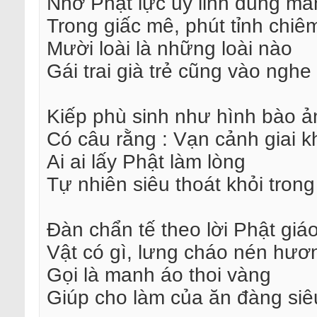
Nhờ Phật lực uy linh dũng mã
Trong giấc mê, phút tỉnh chiê
Mười loài là những loài nào
Gái trai già trẻ cũng vào nghe
Kiếp phù sinh như hình bào ả
Có câu rằng : Vạn cảnh giai 
Ai ai lấy Phật làm lòng
Tự nhiên siêu thoát khỏi trong
Đàn chẩn tế theo lời Phật giá
Vật có gì, lưng cháo nén hươ
Gọi là manh áo thoi vàng
Giúp cho làm của ăn đàng siê