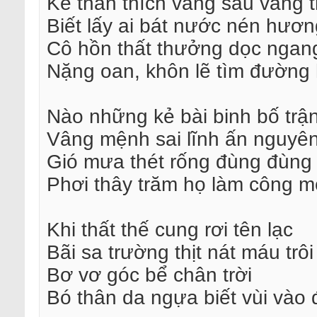
Kẻ thân thích vắng sau vắng 
Biết lấy ai bát nước nén hươn
Cô hồn thất thưởng dọc ngan
Nặng oan, khôn lẽ tìm đường 
Nào những kẻ bài binh bố trậ
Vâng mệnh sai lĩnh ấn nguyê
Gió mưa thét rống đùng đùng
Phơi thây trăm họ làm công m
Khi thất thế cung rơi tên lạc
Bãi sa trường thịt nát máu trôi
Bơ vơ góc bể chân trời
Bó thân da ngựa biết vùi vào