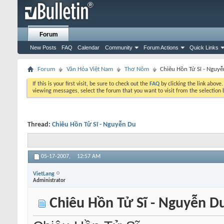
Forum
New Posts
FAQ
Calendar
Community
Forum Actions
Quick Links
Forum
Văn Hóa Việt Nam
Thơ Nôm
Chiêu Hồn Tử Sĩ - Nguy
If this is your first visit, be sure to check out the
FAQ
by clicking the link above
viewing messages, select the forum that you want to visit from the selection 
Thread:
Chiêu Hồn Tử Sĩ - Nguyễn Du
05-17-2007,
12:57 AM
VietLang
Administrator
Chiêu Hồn Tử Sĩ - Nguyễn D