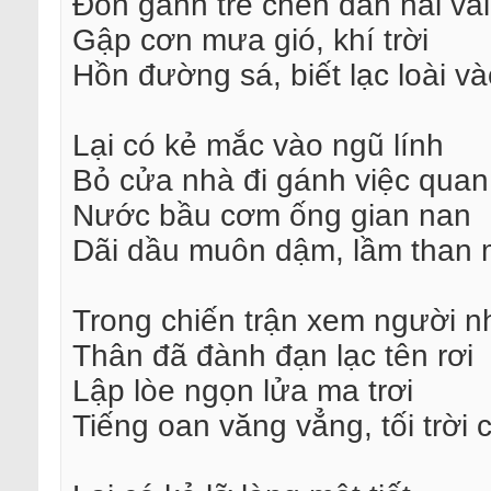
Đòn gánh tre chèn dắn hai vai
Gập cơn mưa gió, khí trời
Hồn đường sá, biết lạc loài v
Lại có kẻ mắc vào ngũ lính
Bỏ cửa nhà đi gánh việc quan
Nước bầu cơm ống gian nan
Dãi dầu muôn dậm, lầm than 
Trong chiến trận xem người n
Thân đã đành đạn lạc tên rơi
Lập lòe ngọn lửa ma trơi
Tiếng oan văng vẳng, tối trời