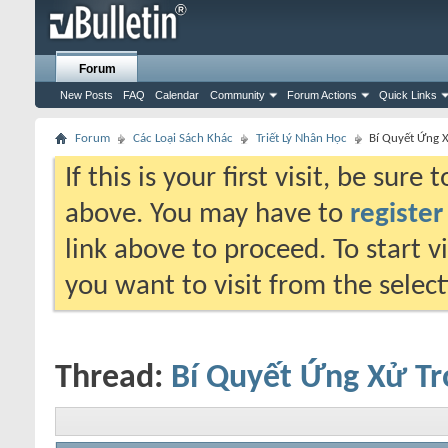
Forum
New Posts
FAQ
Calendar
Community
Forum Actions
Quick Links
Forum
Các Loại Sách Khác
Triết Lý Nhân Học
Bí Quyết Ứng X
If this is your first visit, be sure
above. You may have to
register
link above to proceed. To start 
you want to visit from the selec
Thread:
Bí Quyết Ứng Xử Tr