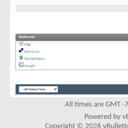
Bookmarks
Digg
del.icio.us
StumbleUpon
Google
All times are GMT -
Powered by
v
Copyright © 2026 vBulletin 