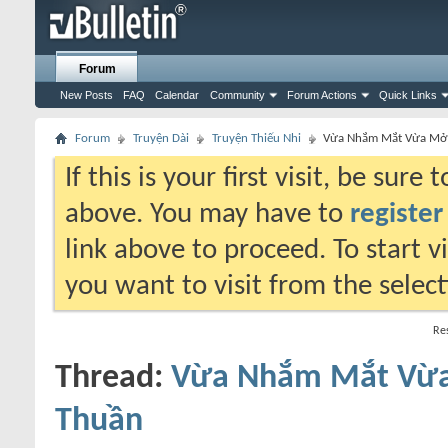
Forum
New Posts
FAQ
Calendar
Community
Forum Actions
Quick Links
Forum
Truyện Dài
Truyện Thiếu Nhi
Vừa Nhắm Mắt Vừa Mở 
If this is your first visit, be sure
above. You may have to
register
link above to proceed. To start 
you want to visit from the selec
Res
Thread:
Vừa Nhắm Mắt Vừa
Thuần