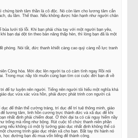
a gì chứng bịnh tâm thần là cô độc. Nó còn làm cho lương tâm cắn
 sách, du lãm. Thể thao. Nếu không được hân hạnh như người chân
ủa lưới tội lỗi. Khi bạn phải chia tay với một người bạn yêu,
hi bạn dại dột tin theo bản năng thấp hèn, thì lòng bạn đã là một
ề phòng. Nói tắt, đức thanh khiết càng cao quý càng nỗ lực tranh
niên Cộng hòa. Mới đọc lên người ta có cảm tình ngaỵ Rồi nói
mai. Trong mục nầy tôi muốn cùng bạn tìm coi cuộc đời bạn đi về
tri để tự luyện nên người. Tiếng nên người tôi hiểu một nghĩa khá
 giáo dục vừa xác vừa hồn, phải được phát trinh con người cá
ục để thân thể cường tráng, trí dục để trí tuệ thông minh, giáo
 để lương tâm, linh hồn cương trực thánh đức và xã dục để khi
bạn nhất định phải chiếm đoạt. Ở thời đại ta có cái nguy hiểm nầy
 như trống mà rỗng như bộng. Rút cuộc tổ chức thanh niên phần
 nhưng nếu không có một lý tưởng giáo dục nhất định không thể có
một chương trình giáo dục nhân xã cho bạn. Bắt tay thi hành nó
h, học đường bạn đủ mua vốn liếng để thành công.