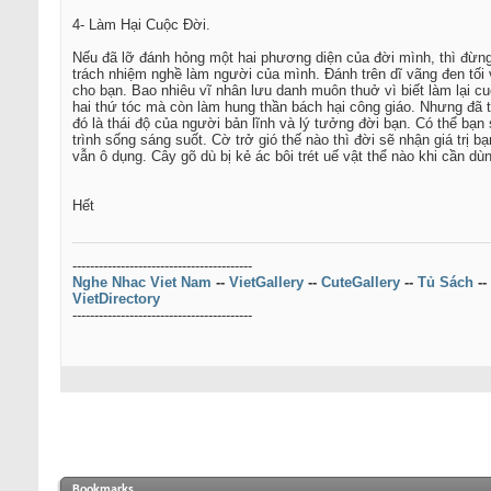
4- Làm Hại Cuộc Đời.
Nếu đã lỡ đánh hỏng một hai phương diện của đời mình, thì đừng 
trách nhiệm nghề làm người của mình. Đánh trên dĩ vãng đen tối v
cho bạn. Bao nhiêu vĩ nhân lưu danh muôn thuở vì biết làm lại c
hai thứ tóc mà còn làm hung thần bách hại công giáo. Nhưng đã th
đó là thái độ của người bản lĩnh và lý tưởng đời bạn. Có thể bạn
trình sống sáng suốt. Cờ trở gió thế nào thì đời sẽ nhận giá trị
vẫn ô dụng. Cây gõ dù bị kẻ ác bôi trét uế vật thể nào khi cần 
Hết
-----------------------------------------
Nghe Nhac Viet Nam
--
VietGallery
--
CuteGallery
--
Tủ Sách
--
VietDirectory
-----------------------------------------
Bookmarks