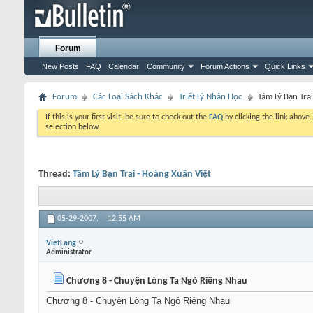
Forum
New Posts
FAQ
Calendar
Community
Forum Actions
Quick Links
Forum
Các Loại Sách Khác
Triết Lý Nhân Học
Tâm Lý Bạn Tra
If this is your first visit, be sure to check out the
FAQ
by clicking the link above
selection below.
Thread:
Tâm Lý Bạn Trai - Hoàng Xuân Việt
05-29-2007,
12:55 AM
VietLang
Administrator
Chương 8 - Chuyện Lòng Ta Ngỏ Riêng Nhau
Chương 8 - Chuyện Lòng Ta Ngỏ Riêng Nhau