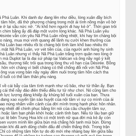
Nã Phá Luân. Khi danh dự đang lên như diều, lòng xuân đầy bích
m tâm hồn, đã thờ phượng chàng trong một ái tình nồng mặn vô bờ
 ở lại sầu nức nở. "Ai khổ hơn người đi hay kẻ ở". Thời gian trôi
 con chim bằng ấy đã đáp một vườn lòng khác. Nã Phá Luân yêu
sirée vẫn còn yêu Nã Phá Luân nồng nhiệt, khi hay tin chàng bội
 cho nàng, mua mọi vinh quang để lãnh nụ cười khen thưởng của
á Luân bao nhiêu rồi bị chàng bội tình làm khổ bao nhiêu thì
ua mặt Nã Phá Luân, vơ vét tiền của, của người anh hùng hy sinh
Phá Luân nhưng vì thấy Nã Phá Luân trắng trợn quăn neo lòng ở
 mà Duplot lại là đại sứ pháp tại Vatican và ông nầy ngỏ ý kết
ầu, thương tiếc trôi qua trong lòng thu vô hạn của Désirée. Bỗng
 hôn với chàng vì biết chàng có thể chống đối nổi với Nã Phá
hi ông vua vong bản nầy ngày đêm nuôi trong tâm hồn cách tha
ố tuổi có thể làm thân phụ nàng.
 về cái bẫy của tâm tình mạnh như vũ bão, như tử thần ấy. Bạn
cái thế nầy đảo điên thiếu điều tự tử như chơi. Nó cũng làm cho
nh lực lượng đáng khiếp ấy khủng bố tuổi xuân của bạn. Thưa
c đang xao xuyến tận sào huyệt của nội tâm vì sự cọ mình của ái
, nao núng nhắm viễn cảnh của đời mình trong hạnh phúc hôn nhân.
ồng nhiệt để chinh phục bằng lời nói của câu chuyện tâm sự,
 hoặc làm bạn phấn khởi hoặc cảnh tỉnh bạn. Nếu từ lâu bạn giữ
ục lệ bên Trung Hoa khi có một trinh nữ qua đời mà kẻ ấy còn
c sen vươn mình lên giữa bùn mà chẳng hôi tanh mùi bùn. Đừng
 hoàn khi đã anh dũng chiến đấu để chiến thắng thôi. Trong trận
. Chỉ có những tâm hồn tự do đó mới nhẹ nhàng bay lên giữa bầu
 Thượng đế là những tư tưởng cao thượng và một quả tim trong