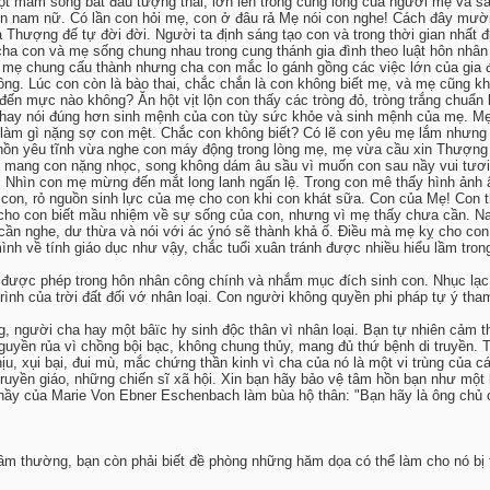
một mầm sống bắt đầu tượng thai, lớn lên trong cung lòng của người mẹ và sa
 hồn nam nữ. Có lần con hỏi mẹ, con ở đâu rả Mẹ nói con nghe! Cách đây mư
a Thượng đế tự đời đời. Người ta định sáng tạo con và trong thời gian nhất 
cha con và mẹ sống chung nhau trong cung thánh gia đình theo luật hôn nhân
 mẹ chung cấu thành nhưng cha con mắc lo gánh gồng các việc lớn của gia đì
ông. Lúc con còn là bào thai, chắc chắn là con không biết mẹ, và mẹ cũng kh
ến mực nào không? Ăn hột vịt lộn con thấy các tròng đỏ, tròng trắng chuẩn 
ỏe hay nói đúng hơn sinh mệnh của con tùy sức khỏe và sinh mệnh của mẹ. M
àm gì nặng sợ con mệt. Chắc con không biết? Có lẽ con yêu mẹ lắm nhưng 
hi hồn yêu tĩnh vừa nghe con máy động trong lòng mẹ, mẹ vừa cầu xin Thượn
ẹ mang con nặng nhọc, song không dám âu sầu vì muốn con sau nầy vui tươi
i. Nhìn con mẹ mừng đến mắt long lanh ngấn lệ. Trong con mê thấy hình ảnh 
ến con, rỏ nguồn sinh lực của mẹ cho con khi con khát sữa. Con của Mẹ! Co
 cho con biết mầu nhiệm về sự sống của con, nhưng vì mẹ thấy chưa cần. Nay
cần nghe, dư thừa và nói với ác ýnó sẽ thành khả ố. Điều mà mẹ kỵ cho con
ình về tính giáo dục như vậy, chắc tuổi xuân tránh được nhiều hiểu lầm tro
chỉ được phép trong hôn nhân công chính và nhắm mục đích sinh con. Nhục lạc 
rình của trời đất đối vớ nhân loại. Con người không quyền phi pháp tự ý tham 
g, người cha hay một bâïc hy sinh độc thân vì nhân loại. Bạn tự nhiên cảm 
uyền rủa vì chồng bội bạc, không chung thủy, mang đủ thứ bệnh di truyền. T
, xụi bại, đui mù, mắc chứng thần kinh vì cha của nó là một vi trùng của cá
ruyền giáo, những chiến sĩ xã hội. Xin bạn hãy bảo vệ tâm hồn bạn như một b
nầy của Marie Von Ebner Eschenbach làm bùa hộ thân: "Bạn hãy là ông chủ 
ệc tầm thường, bạn còn phải biết đề phòng những hăm dọa có thể làm cho nó 