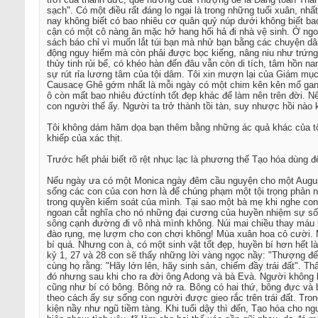
sạch". Có một điều rất đáng lo ngại là trong những tuổi xuân, n
nay không biết có bao nhiêu cơ quân quỷ núp dưới không biết bao 
cận có một cô nàng ăn mặc hở hang hối hả đi nhà vệ sinh. Ở ngoà
sách báo chỉ vì muốn lắt túi bạn mà nhử bạn bằng các chuyện dâ
động nguy hiểm mà còn phải được bọc kiếng, nâng niu như trứng 
thủy tinh rủi bể, có khéo hàn đến đâu vẫn còn di tích, tâm hồn 
sự rút rỉa lương tâm của tội dâm. Tôi xin mượn lại của Giám mụ
Causacẹ Ghê gớm nhất là mỗi ngày có một chim kên kên mổ gang 
ô còn mất bao nhiêu đứctính tốt đẹp khác để làm nên trên đời. Nế
con người thế ấy. Người ta trở thành tồi tàn, suy nhược hồi nào 
Tôi không dám hăm dọa bạn thêm bằng những ác quả khác của tội 
khiếp của xác thịt.
Trước hết phải biết rõ rệt nhục lạc là phương thế Tạo hóa dùng đ
Nếu ngày ưa có một Monica ngày đêm cầu nguyện cho một Augustin
sống các con của con hơn là để chúng phạm một tội trọng phản n
trong quyền kiểm soát của mình. Tại sao một bà mẹ khi nghe con
ngoan cắt nghĩa cho nó những đại cương của huyền nhiệm sự sốn
sông cạnh đường đi vô nhà mình không. Núi mai chiều thay máu 
đào rụng, mẹ lượm cho con chơi không! Mùa xuân hoa cỏ cười. Mù
bí quá. Nhưng con à, có một sinh vật tốt đẹp, huyền bí hơn hết
kỷ 1, 27 và 28 con sẽ thấy những lời vàng ngọc nầy: "Thượng đ
cùng họ rằng: "Hãy lớn lên, hãy sinh sản, chiếm đầy trái đất". T
đó nhưng sau khi cho ra đời ông Adong và bà Evà. Người không l
cũng như bí có bông. Bông nở ra. Bông có hai thứ, bông đực và 
theo cách ấy sự sống con người được gieo rắc trên trái đất. Tro
kiện nầy như ngũ tiềm tàng. Khi tuổi dậy thì đến, Tạo hóa cho n