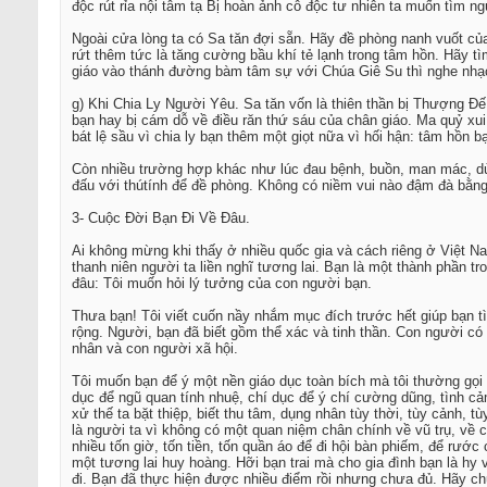
độc rút rỉa nội tâm tạ Bị hoàn ảnh cô độc tư nhiên ta muốn tìm n
Ngoài cửa lòng ta có Sa tăn đợi sẵn. Hãy đề phòng nanh vuốt của 
rứt thêm tức là tăng cường bầu khí tẻ lạnh trong tâm hồn. Hãy 
giáo vào thánh đường bàm tâm sự với Chúa Giê Su thì nghe nhạc
g) Khi Chia Ly Người Yêu. Sa tăn vốn là thiên thần bị Thượng Đế
bạn hay bị cám dỗ về điều răn thứ sáu của chân giáo. Ma quỷ xui 
bát lệ sầu vì chia ly bạn thêm một giọt nữa vì hối hận: tâm hồn b
Còn nhiều trường hợp khác như lúc đau bệnh, buồn, man mác, dùng
đấu với thútính để đề phòng. Không có niềm vui nào đậm đà bằng
3- Cuộc Đời Bạn Đi Về Đâu.
Ai không mừng khi thấy ở nhiều quốc gia và cách riêng ở Việt N
thanh niên người ta liền nghĩ tương lai. Bạn là một thành phần t
đâu: Tôi muốn hỏi lý tưởng của con người bạn.
Thưa bạn! Tôi viết cuốn nầy nhắm mục đích trước hết giúp bạn tìm
rộng. Người, bạn đã biết gồm thể xác và tinh thần. Con người có
nhân và con người xã hội.
Tôi muốn bạn để ý một nền giáo dục toàn bích mà tôi thường gọi n
dục để ngũ quan tính nhuệ, chí dục để ý chí cường dũng, tình cả
xử thế ta bặt thiệp, biết thu tâm, dụng nhân tùy thời, tùy cảnh,
là người ta vì không có một quan niệm chân chính về vũ trụ, về c
nhiều tốn giờ, tốn tiền, tốn quần áo để đi hội bàn phiếm, để rước
một tương lai huy hoàng. Hỡi bạn trai mà cho gia đình bạn là hy
đi. Bạn đã thực hiện được nhiều điểm rồi nhưng chưa đủ. Hãy ch