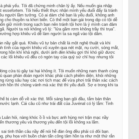
 là phái yếu. Tôi đã chứng minh chân lý ấy. Nếu muốn gia nhập
 essefortem. Tôi hiểu thiết thực nhận mình yếu đuối đấy là tránh
ều người lầm tưởng. Có ai dám chê bạn là yếu đuối, không anh
ng cho thuyền ra khơi biển. Có thể một bạn gái trong dịp có tội dễ
 muốn giữ mình trong sạch bạn nên tránh tội hơn là ỷ mình can đảm
ã. Người ta nói không vô lý: "lửa gầm rơm không trầy thì trụa".
 trường hợp khiêu vũ dễ làm người ta sa ngã vào tội dâm.
án nầy gắt quá. Khiêu vũ tự bản chất là một nghệ thuật và khi
nh tình của người khiêu vũ xuyên qua nét mặt, nụ cười, sóng mắt,
 trong hồn khí khả nghi, dưới ánh đèn khiêu gợi thì khó giữ được
 các lối khiêu vũ đều có ngón tay của quỷ sứ chỉ huy nhưng tôi
đóng cửa tù gây tai hại không ít. Tôi muốn những nam thanh cùng
hủ quan phán đoán người khác phái cách phiếm diện, khỏi những
ong rừng sâu hay các nơi tịch mạc để vừa phơi trãi thân xác cách
nh hồn thì chóng vánh mà xác thịt thì yếu đuối. Sợ e trong khi ta
hể bị cám dỗ về xác thịt. Mỗi sáng bạn gội đầu, tắm bán thân
ước lạnh. Cái câu cũ như trái đất của Juvénal có lý lắm: Tinh
á Luân hỏi, nàng khóc ồ ồ và bực anh hùng nơi trận mạc nầy
ến thương yêu và thương yêu đến tội lỗi không xa lắm.
sai tinh thần câu nầy để nói hễ đàn ông đều phải có đôi bạn.
ng, phụ họa với buồn chán tấn công tâm hồn ta như một thứ rắn