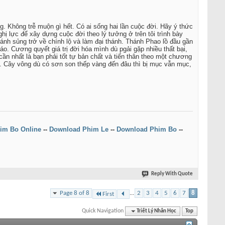
. Không trễ muộn gì hết. Có ai sống hai lần cuộc đời. Hãy ý thức
hị lực để xây dựng cuộc đời theo lý tưởng ở trên tôi trình bày
hánh sủng trở về chính lộ và làm đại thánh. Thánh Phao lồ đầu gần
o. Cương quyết giá trị đời hóa mình dù pgải gặp nhiều thất bại,
cần nhất là bạn phải tốt tự bản chất và tiến thân theo một chương
ạn. Cây vông dù có sơn son thếp vàng đến đâu thì bị mục vẫn mục,
im Bo Online
--
Download Phim Le
--
Download Phim Bo
--
Reply With Quote
Page 8 of 8
...
2
3
4
5
6
7
8
First
Quick Navigation
Triết Lý Nhân Học
Top