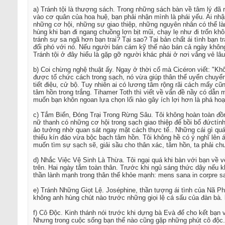
a) Tránh tội là thượng sách. Trong những sách bàn về tâm lý đã 
vào cơ quân của hoa huệ, bạn phải nhận mình là phái yếu. Ai nhậ
những cơ hội, những sự giao thiệp, những nguyên nhân có thể l
hùng khi bạn đi ngang chuồng lợn bịt mũi, chạy lẹ như đi trốn khô
tránh sự sa ngã hơn bạn trai? Tại sao? Tại bản chất ái tình bạn 
đối phó với nó. Nếu người bán cám kỹ thế nào bán cả ngày không 
Tránh tội ở đây hiểu là gặp gỡ người khác phái ở nơi vắng vẻ lâu
b) Coi chừng nghệ thuật ấy. Ngay ở thời cổ mà Cicéron viết: "Khô
được tổ chức cách trong sạch, nó vừa giúp thân thể uyển chuyển,
tiết điệu, cử bộ. Tuy nhiên ai có lương tâm rộng rãi cách mấy cũ
tâm hồn trong trắng. Tihamer Toth thì viết về vấn đề nầy có dẫn 
muốn bạn khôn ngoan lựa chọn lối nào gây ích lợi hơn là phá ho
c) Tắm Biển, Đóng Trại Trong Rừng Sâu. Tôi không hoàn toàn đồng
nữ thanh có những cơ hội trong sạch giao thiệp để bồi bổ đứct
ảo tưởng nhờ quan sát ngay mặt cách thực tế.. Những cái gì quá 
thiếu kín đáo vừa bộc bạch tâm hồn. Tôi không hề có ý nghĩ lên á
muốn tìm sự sạch sẽ, giải sầu cho thân xác, tâm hồn, ta phải c
d) Nhắc Việc Vệ Sinh Là Thừa. Tôi ngại quá khi bàn với bạn về v
trên. Hai ngày tắm toàn thân. Trước khi ngủ sáng thức dậy nếu k
thần lành mạnh trong thân thể khỏe mạnh: mens sana in corpre s
e) Tránh Những Giọt Lệ. Joséphine, thần tượng ái tình của Nã P
không anh hùng chút nào trước những giọi lệ cá sấu của đàn bà. 
f) Cô Độc. Kinh thánh nói trước khi dựng bà Evà để cho kết bạn 
Nhưng trong cuộc sống bạn thế nào cũng gặp những phút cô độc. 