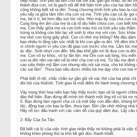
hiệp nhau: tình yêu đã làm cho hai thể xác gần gũi nhau, do đó 
thành đứa con, nó là gạch nối để thể hiện tình yêu của hai tâm
cũng không biết sẽ ra đời. Trong chương trình tình yêu bao la củ
yêu nẩy ra giữa tâm hồn cha con và mẹ. Tình yêu cao cả ấy gọi 
mẹ, bé tí ti, bé hơn đầu sợi tóc nữa. Hòn máu ấy của cha con và
Cung lòng êm ấm của mẹ là cái tổ dịu hiền chứa con, con biết kh
mẹ. Con thấy giữa mẹ và con tình máu mủ và tình yêu sâu thẳm đ
trứng ra không còn liên lạc về sinh lý như mẹ với con. Sức kh
mẹ nhớ con từng giây phút. Con có nhớ mẹ không? Mẹ đâu dám l
bao nhiêu lo lắng săn sóc nhất là khi con gần ra đời. Về đêm k
vì chính người vì yêu con đã giao con trước cho mẹ. Lắm lúc m
ác độc. Sinh nhựt con đến. Mẹ đau khổ gần rơi lệ đưa con ra đờ
mẹ. Con vô tư khóc, vô tư lăn lộn: mẹ Ôm con sát lòng, trìu m
con ra đời nên vai nên vế là nhờ cha con và mẹ. Từ lâu mẹ định
cao siêu thiện mỹ lắm con nhưng nếu nói sái mùa, cho kẻ không 
các sai lầm". Thưa bạn nếu được nhiều bà mẹ dạy cho con trai m
Phải biết rõ rệt, chắc chắn sự gần gũi về xác thịt của hai phái 
đòi hỏi của thútính. Tính giao là một điểm thi hành trong chương t
Vậy trong thời hoa niên bạn hãy thấy trước bạn sẽ là người chồn
đáo thể hiện. Bạn đừng để mình trở thành một ông sẽ có bà vợ ng
ố. Bạn đừng làm người cha có cả một bầy con đần độn, khùng khịu
tộc, đồng loại còn bao la lắm, thưa bạn. Đời cần nhờ những nhà t
Hãy nỗ lực đấu tranh với các cám dỗ của quỷ dâm dục. Lấy câu 
2- Bẫy Của Sa Tăn.
Đã biết cái lý của việc tính giao nhận thấy nó không phải là vi
không khéo phòng thủ ta khó bề giữ đức thanh khiết.