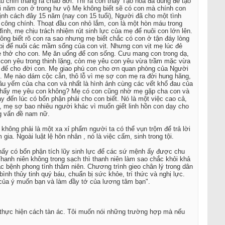
u chín tháng ra chào đời. Thì ra con thấy Tạo hóa đã dùng để tạo
ời năm con ở trong hư vộ Mẹ không biết sẽ có con mà chính con
định cách đây 15 năm (nay con 15 tuổi), Người đã cho một tình
 công chính. Thoạt đầu con nhỏ lắm, con là một hòn máu trong
nh, mẹ chịu trách nhiệm rút sinh lực của mẹ để nuôi con lớn lên.
ông biết rõ con ra sao nhưng mẹ biết chắc có con ở tận đáy lòng
bị để nuôi các mầm sống của con vịt. Nhưng con vịt mẹ lúc đẻ
ẹ thở cho con. Mẹ ăn uống để con sống. Cưu mang con trong dạ,
con yêu trong thinh lặng, còn mẹ yêu con yêu vừa trầm mặc vừa
g đế cho đời con. Mẹ giao phú con cho ơn quan phòng của Người
. Mẹ nào dám cộc cằn, thô lỗ vì mẹ sợ con mẹ ra đời hung hăng,
âu yếm của cha con và nhất là hình ảnh cùng các vết khổ đau của
n thấy mẹ yêu con không? Mẹ có con cũng nhờ mẹ gặp cha con và
 đến lúc có bổn phận phải cho con biết. Nó là một việc cao cả,
, mẹ sợ bao nhiêu người khác vì muốn giết linh hồn con dạy cho
ng vấn đề nam nữ.
không phải là một xa xỉ phẩm người ta có thể vụn trộm để trả lời
gia. Ngoài luật lệ hôn nhân , nó là việc cấm, sinh trong tội.
thấy có bổn phận tích lũy sinh lực để các sứ mệnh ấy được chu
hanh niên không trong sạch thì thanh niên làm sao chắc khỏi khả
c bệnh phong tình thâm niên. Chương trình gieo chân lý trong dân
ình thủy tinh quý báu, chuẩn bị sức khỏe, trí thức và nghị lực.
của ý muốn bạn và làm đầy tớ của lương tâm bạn".
bị thực hiện cách tàn ác. Tôi muốn nói những trường hợp mà nếu