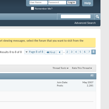
Help
Remember Me?
Advanced Search
tart viewing messages, select the forum that you want to visit from the
Page 8 of 8
...
2
3
4
5
6
7
8
Results 8 to 8 of 8
First
Thread Tools
Rate This Thread
#8
Join Date
May 2007
Posts
2,281