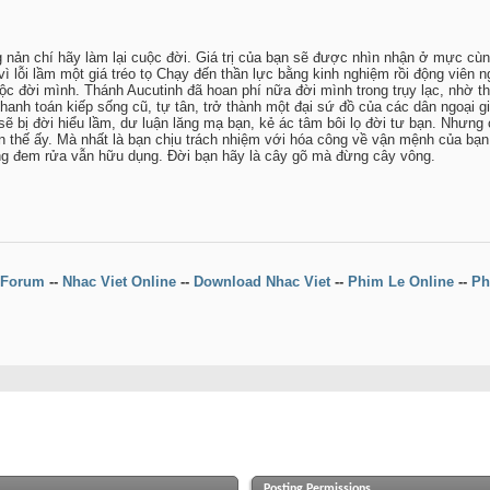
nản chí hãy làm lại cuộc đời. Giá trị của bạn sẽ được nhìn nhận ở mực cùng
ì lỗi lầm một giá tréo tọ Chạy đến thần lực bằng kinh nghiệm rồi động viên ng
uộc đời mình. Thánh Aucutinh đã hoan phí nữa đời mình trong trụy lạc, nhờ t
anh toán kiếp sống cũ, tự tân, trở thành một đại sứ đồ của các dân ngoại giá
 sẽ bị đời hiểu lầm, dư luận lăng mạ bạn, kẻ ác tâm bôi lọ đời tư bạn. Nhưng 
 bạn thế ấy. Mà nhất là bạn chịu trách nhiệm với hóa công về vận mệnh của b
dùng đem rửa vẫn hữu dụng. Đời bạn hãy là cây gõ mà đừng cây vông.
Forum
--
Nhac Viet Online
--
Download Nhac Viet
--
Phim Le Online
--
Ph
Posting Permissions