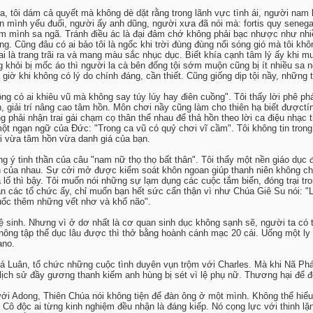
ra, tôi dám cả quyết mà không dè dặt rằng trong lãnh vực tình ái, người nam
n mình yếu đuối, người ấy anh dũng, người xưa đã nói mà: fortis quy senegat
àm mình sa ngã. Tránh điều ác là đại đảm chớ không phải bạc nhược như nhi
ng. Cũng đâu có ai bảo tôi là ngốc khi trời đùng đùng nổi sóng gió mà tôi khô
trai là trang trãi ra và mang màu sắc nhục dục. Biết khía cạnh tâm lý ấy khi
khỏi bị mốc áo thì người la cà bên đống tội sớm muộn cũng bị ít nhiều sa ng
 giờ khi không có lý do chính đáng, cần thiết. Cũng giống dịp tội nầy, những
ng có ai khiêu vũ mà không say túy lúy hay điên cuồng". Tôi thấy lời phê ph
 giải trí nâng cao tâm hồn. Môn chơi nầy cũng làm cho thiên hạ biết đượctí
ng phải nhận trai gái chạm cọ thân thể nhau để thả hồn theo lời ca điệu nhạc
một ngạn ngữ của Đức: "Trong ca vũ có quỷ chơi vĩ cầm". Tôi không tin trong
ại vừa tâm hồn vừa danh giá của bạn.
 ý tinh thần của câu "nam nữ thọ thọ bất thân". Tôi thấy một nền giáo dục 
ính của nhau. Sự cởi mở được kiểm soát khôn ngoan giúp thanh niên không c
lố thì bậy. Tôi muốn nói những sự lạm dụng các cuộc tắm biển, đóng trại tr
n các tổ chức ấy, chỉ muốn bạn hết sức cẩn thận vì như Chúa Giê Su nói: "Li
huốc thêm những vết nhơ và khổ não".
ệ sinh. Nhưng vì ở dơ nhất là cơ quan sinh dục không sạnh sẽ, người ta có t
hông tập thể dục lâu được thì thở bằng hoành cánh mạc 20 cái. Uống một ly n
ano.
há Luân, tổ chức những cuộc tình duyên vụn trộm với Charles. Mà khi Nã Ph
lịch sử đầy gương thanh kiếm anh hùng bị sét vì lệ phụ nữ. Thương hại để đ
với Adong, Thiên Chúa nói không tiện để đàn ông ở một mình. Không thể hiểu 
Cô độc ai từng kinh nghiệm đều nhận là đáng kiếp. Nó cọng lực với thinh lặ