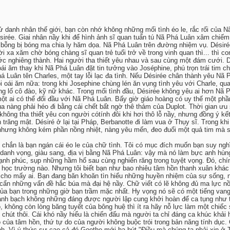
sử danh nhân thế giới, bạn còn nhớ không những mối tình éo le, rắc rối của 
sirée. Giai nhân nầy khi để hình ảnh sĩ quan tuấn tú Nã Phá Luân xâm chiế
nó bỗng bị bóng ma chia ly hăm dọa. Nã Phá Luân trên đường nhiệm vụ. Désirée
ời xa xăm chờ bóng chàng sĩ quan trẻ tuổi trở về trong vinh quan thì... thì
 nghiêng thành. Hai người tha thiết yêu nhau và sau cùng một đám cưới. Dé
oái ăm thay khi Nã Phá Luân đặt tin tưởng vào Joséphine, phú trọn trái tim
Luân tên Charles, một tay lỗi lạc đa tình. Nếu Désirée chân thành yêu Nã Ph
i oái ăm nữa: trong khi Josephine chùng lén ăn vụng tình yêu với Charle, q
ng lố cô đào, kỹ nữ khác. Trong mối tình đầu, Désirée không yêu ai hơn Nã 
một ai có thể đối đầu với Nã Phá Luân. Bấy giờ giáo hoàng có uy thế một phần
 nàng phải héo đi bằng cái chết bất ngờ thê thảm của Duplot. Thời gian ưu s
ông tha thiết yêu con người cótính đôi khi hơi thô lỗ nầy, nhưng đồng ý kết
trăng mật. Désiré ở lại tại Pháp, Berbanotte đi làm vua ở Thụy sĩ. Trong k
m nhưng không kém phần nồng nhiệt, nàng yêu mến, đeo đuổi một quả tim mà s
hắn là bạn ngán cái éo le của chữ tình. Tôi có mục đích muốn bạn suy nghĩ
anh vọng, giàu sang, địa vị bằng Nã Phá Luân: vậy mà nó làm bực anh hùng 
ạnh phúc, sụp những hầm hố sau cùng nghiến răng trong tuyệt vọng. Đó, chí
ến, học trường nào. Nhưng tôi biết bạn như bao nhiêu tâm hồn thanh xuân khá
h lộ cho mấy ai. Bạn đang băn khoăn tìn hiểu những huyền nhiệm của sự sống
n cẩn những vấn đề hắc búa mà đại hệ nầy. Chữ viết có lẽ không đủ ma lực n
a bạn trong những giờ bạn trầm mặc nhất. Hy vọng nó sẽ có một tiếng vang
thanh bạch không những đáng được người lập cung khởi hoàn để ca tụng như t
, không còn lòng băng tuyết của bông huệ thì ít ra hãy nỗ lực làm một chiế
hó chút thôi. Cái khó nầy hiểu là chiến đấu mà người ta chỉ đáng ca khúc khải
do của tâm hồn, thứ tự do của người không buộc trói trong bản năng tính dục
h. Vì ý thức sự cao cả đó Goethe mới hạ bút "Điều mà chúng ta phải xin ở