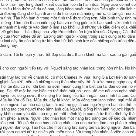
hất là ở thời nầy, lòng thanh khiết của bạn luôn bị hăm dọa. Ngày xưa có n
nhiêu hình thức để dụ dỗ bạn, lòng băng tuyết của bạn.Trên gần cuốn lịch có 
i đường đang chờ bạn đi xi nê đủ thứ bạn mà miệng mở ra là tán gái, nói xầ
m tình. Tân hồn bạn ờ trong một tình thế thực rùng rợn. Một bình thủy tinh
mỏng. Tâm hồn thanh niên quý báu và mỏng giòn biết bao sánh với bình thủy
nam thanh mà vấp té vào dâm ô làm sao khỏi lu đi những vẻ kiều diễm của kh
c để gởi bạn. Thần thoại như vầy:Prométhée ăn trộm lửa của Olympẹ Các thầ
của Prométhée để ăn. Lương tâm người không trong sạch cũng bị tội dâm m
u loài cây ăn côn trùng từ kín đáo hút hết sinh lực của những côn trùng đến 
không hay.
dâm. Tôi tin bạn ý thức tốt đẹp của đức thanh khiết mà làm sao ta gân guố
ể cho con người tiếp tay với Người sáng tạo nhân loại trong hôn nhân. Nó khô
 trụy lạc trở về chánh lộ, có một Charles IV vua Hung Gia Lợi trên tử sàn
ghịch Người", nếu có những song thân như vậy thì tôi ước mong ngày nay đư
 hỏi tại đâu có nó, khi biết nó sớm muộn cũng tìm biết coi tại đâu có em n
g. Đại để một bà mẹ hiền có thể thân mật nói: con, để mẹ nói con nghe nhữ
huyền bí, sông nước thơ mộng trôi bóng liễu trầm ngâm soi mình hả con. C
a hè lửa đổ lửa. Mùa thu cây lá khóc. Mùa đông con lạnh cóng, ngủ mài đầu
 là con người Tạo hóa sáng tạo cái mà mẹ gọi là con người gồm hai hữu thế:
ế sáng tạo con người theo hình ảnh của Người, giống hình ảnh Người: Người
hấy không con yêu dấu của mẹ, có một mệnh lệnh cao cả từ thiên đình ủy thác
àm phép lạ nữa. Người cho nhân loại một năng lực sáng tạo để kéo dài nhân 
bông cái. Rồi gió đó con hay những chân của ong bướm làm cho phấn ở bông 
ng người đàn ông. Tạo hóa cho một năng lực sáng tạo và trong người đàn bà.
gười nam người nữ tự nhiên yêu mến nhau. Và trong hôn nhân là việc cao cả 