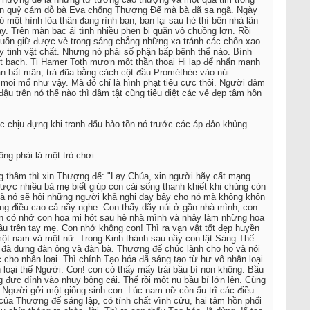
ột con quỷ cám dỗ bà Eva chống Thượng Đế mà bà đã sa ngã. Ngày
một hình lõa thân đang rình bạn, bạn lại sau hè thì bên nhà lân
y. Trên màn bạc ái tình nhiều phen bị quăn vô chuồng lợn. Rồi
 muốn giữ được vẻ trong sáng chẳng những xa tránh các chốn xao
 tinh vật chất. Nhưng nó phải số phận bấp bênh thể nào. Bình
iết bạch. Ti Hamer Toth mượn một thần thoại Hi lạp để nhấn mạnh
n bất mãn, trả đũa bằng cách cột đầu Prométhée vào núi
oi mổ như vậy. Mà đó chỉ là hình phạt tiêu cực thôi. Người dâm
đậu trên nó thế nào thì dâm tật cũng tiêu diệt các vẻ đẹp tâm hồn
c chịu đựng khi tranh đấu bảo tồn nó trước các áp đảo khủng
ng phải là một trò chơi.
g thầm thì xin Thượng đế: "Lạy Chúa, xin người hãy cất mạng
ợc nhiều bà mẹ biết giúp con cái sống thanh khiết khi chúng còn
ó và nó sẽ hỏi những người khả nghi dạy bậy cho nó mà không khôn
ng điều cao cả nầy nghe. Con thấy dãy núi ở gần nhà mình, con
on có nhớ con họa mi hót sau hè nhà mình và nhảy làm những hoa
 trên tay mẹ. Con nhớ không con! Thì ra vạn vật tốt đẹp huyền
 một nam và một nữ. Trong Kinh thánh sau nầy con lật Sáng Thế
 đã dựng đàn ông và đàn bà. Thượng đế chúc lành cho họ và nói
 cho nhân loại. Thì chính Tạo hóa đã sáng tạo từ hư vô nhân loại
loại thế Người. Con! con có thấy mấy trái bầu bí non không. Bầu
đực dính vào nhụy bông cái. Thế rồi một nụ bầu bí lớn lên. Cũng
 Người gởi một giống sinh con. Lúc nam nữ còn ấu trĩ các điều
của Thượng đế sáng lập, có tính chất vĩnh cửu, hai tâm hồn phối