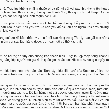
gười để bộc bạch cõi lòng.
nó. Trụy lạc không phải là thuốc trị cô độ, vì cái vui xác thịt không ăn thu
tìm những liều thuốc khác, những bạn thánh đức, thông minh, bặt thiệp. Đọc
, ca hát những bản lành mạnh, yêu đời.
 trừng phạt nhưng vẫn sáng suốt. Nó bắt ấn những chỗ yếu của con người để b
bạn bộc lộ tâm tình yêu với kẻ bạn yêu để nói lên tình nghĩa keo sơn nhưng k
ạn khổ và khổ.
 quá độ đồ kích thích v.v... mà tôi bàn rộng trong Tâm lý bạn gái bạn nên đ
 niềm vui sau lúc thắng được cơn cám dỗ về thể xác thịt.
am có những cổ xúy cho phong trào thanh niên. Thật là đẹp mấy tiếng Thanh 
rong tầng lớp người mà gia đình quốc gia, nhân loại đặt bao hy vọng ở ngày 
 hiểu bạn theo tinh thần câu "Bạn hãy hiểu biết bạn" của Socrate và bạn tự 
 nhân vị tính mà cũng có xã hội tính. Muốn nên người, con người phải được
ền giáo dục nhân vị xã hội. Chương trình của nền giáo dục nhân xã gồm thể d
m dục để tình cảm cao thượng, tính giáo dục để quả tim trong sạch, tâm dục
 tùy người mà đắc lực. Đó là những nét đại cương của con người lý tưởng mà 
on người nên khi bàn về thanh niên hay bị rơi lại trong những lý thuyết kêu
 chào, để trững giỡn. Dĩ nhiên hình thức rất cần và tuổi xuân là tuổi vui vẻ,
 vọng, mà cho quốc gia bạn là rường cột, hỡi bạn, xin bạn hãy phát họa ngay 
u đáo rèn luyện mình về mọi phương diện để khi ra khỏi ngưỡng cửa gia đìn