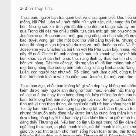
1- Bình Thủy Tinh.
Thưa bạn, người bạn trai quen biết và chưa quen biết. Đọc tiểu 
mộng, Nã Phá Luân yêu một thiếu nữ tuyệt sắc, giàu sang tên Dé
bến. Nhưng sau khi tình yêu đã đến cho đôi trai tài gái sắc ấy, 
quạ Trong khi désirée chiều chiều tựa cửa mắt gởi tận phương tr
Joséphine de Beauharnais, một góa phụ cũng có nhan sắc đổ nước
bạc, tuyệt vọng, gởi cho một bức thư viết bằng huyết lệ. Nhưng 
nàng thì nàng đi vụn trộm yêu đương với một thuộc hạ của Nã Phá 
Joséphine yêu Charles và bội tình với Nã Phá Luân bấy nhiêu. Rồ
nầy để nuôi Charle thì anh chàng có máu sở khanh lại say mê hằ
bến khác và vì bản lĩnh phục thù, nàng định ủy thác trái tim cho 
hôn với nàng. Désirée đồng ý. Nhưng vận rủi đã làm mộng tình của
một bóng hồng đáp xuống bến tình nàng: chàng Berbanottẹ Nàng kh
Luân, con người bạc như vôi. Rồi cũng, một đám cưới, cũng tuần 
thiết hình ảnh khả ái và kiều diễm của Désirée, thì một vụn trộ
Thưa bạn đọc, chắc bạn không kể gì văn đẹp hay không mà chắc c
kiếm được mấy người anh dũng nơi trận mạc, lên đến nấc thang d
cả loạt quả tim chạy theo bóng dáng nó, hớp những ảo ảnh của h
bạn! tôi không biết bạn sống trong gia tộc nào, tên gì, từ đâu đ
tình mà vì tính thẹn thùng, đa nghi của tuổi trẻ bạn không bạc
Tôi lấy làm hân hạnh bàn cùng bạn trong tất cả thành thực và tí
nhưng tôi muốn mấy dòng nầy được lọt vào cung lòng thầm kín củ
được lòng băng tuyết thì bạn hãy phấn khởi lên vì ai giữ mình 
đặng thấy Thượng đế. Nếu bạn có lần vấp ngã trong hố lầy dâm ô
ngã lòng thưa bạn, ta phải thanh khiết, có thể thanh khiết, chỉ k
giặc với xác thịt ta làm cho mình sống hoàn toàn tự do, thứ tự 
trời của thánh đức, quê hương của Thượng đế là Đấng toàn Thán