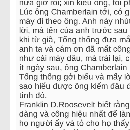
nửa giờ rồi; xin kiếu ông, tôi p
Lúc ông Chamberlain tới, có g
máy đi theo ông. Anh này nhú
lời, mà tên của anh trước sau 
khi từ giã, Tổng thống đưa mắt
anh ta và cám ơn đã mất công 
như cái máy đâu, mà trái lại, 
ít ngày sau, ông Chamberlain
Tổng thống gởi biếu và mấy l
sao hiểu được ông kiếm đâu đ
tình đó.
Franklin D.Roosevelt biết rằ
dàng và công hiệu nhất để là
họ người ấy và tỏ cho họ thấy