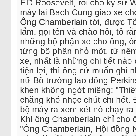
F.D.Roosevelt, rồi cho kỹ sư 
máy lại Bạch Cung giao xe ch
Ông Chamberlain tới, được Tổ
lắm, gọi tên và chào hỏi, tỏ r
những bộ phận xe cho ông, ô
từng bộ phận nhỏ một, từ nệm 
xe, nhất là những chi tiết nà
tiện lợi, thì ông cứ muốn ghi 
nữ Bộ trưởng lao động Perkins
khen không ngớt miệng: "Thiệt 
chẳng khó nhọc chút chi hết. Đ
bộ máy ra xem xét nó chạy ra 
Khi ông Chamberlain chỉ cho ô
"Ông Chamberlain, Hội đồng N