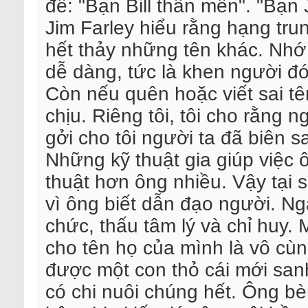
đề: "Bạn Bill thân mến". "Bạn 
Jim Farley hiểu rằng hạng tr
hết thảy những tên khác. Nhớ
dễ dàng, tức là khen người đ
Còn nếu quên hoặc viết sai tê
chịu. Riêng tôi, tôi cho rằng n
gởi cho tôi người ta đã biên sai
Những kỹ thuật gia giúp việc 
thuật hơn ông nhiều. Vậy tại
vì ông biết dẫn đạo người. Ngay
chức, thấu tâm lý và chỉ huy. 
cho tên họ của mình là vô cù
được một con thỏ cái mới sa
có chi nuôi chúng hết. Ông bè