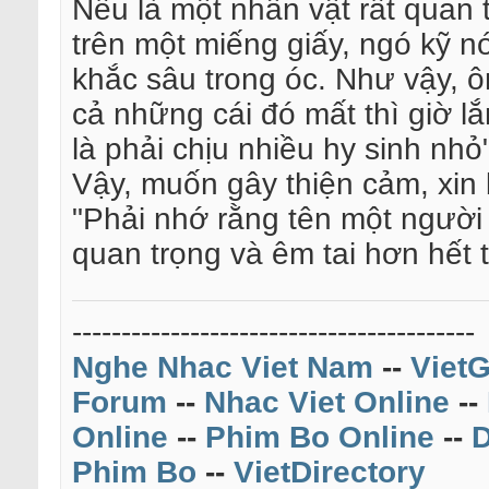
Nếu là một nhân vật rất quan 
trên một miếng giấy, ngó kỹ n
khắc sâu trong óc. Như vậy, ô
cả những cái đó mất thì giờ l
là phải chịu nhiều hy sinh nhỏ"
Vậy, muốn gây thiện cảm, xin 
"Phải nhớ rằng tên một người 
quan trọng và êm tai hơn hết
-----------------------------------------
Nghe Nhac Viet Nam
--
VietG
Forum
--
Nhac Viet Online
--
Online
--
Phim Bo Online
--
D
Phim Bo
--
VietDirectory