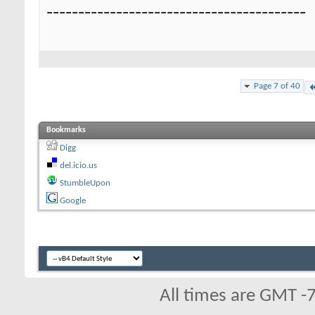
-----------------------------------------
Page 7 of 40
Bookmarks
Digg
del.icio.us
StumbleUpon
Google
All times are GMT -