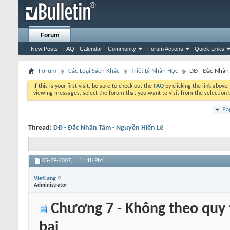
Forum
New Posts
FAQ
Calendar
Community
Forum Actions
Quick Links
Forum
Các Loại Sách Khác
Triết Lý Nhân Học
DĐ - Đắc Nhân
If this is your first visit, be sure to check out the
FAQ
by clicking the link above
viewing messages, select the forum that you want to visit from the selection 
Pa
Thread:
DĐ - Đắc Nhân Tâm - Nguyễn Hiến Lê
05-29-2007,
11:18 PM
VietLang
Administrator
Chương 7 - Không theo quy t
bại