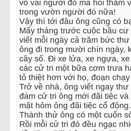
vỗ vai người đó mà hỏi thăm 
trong vườn người đó nữa!
Vậy thì tới đâu ông cũng có bạ
Mấy tháng trước cuộc bầu cư 
viết mỗi ngày cả trăm bức th
ông đi trong mười chín ngày, 
cây số. Đi xe lửa, xe ngựa, xe 
các cử tri một bữa cơm trưa 
tỏ thiệt hơn với họ, đoạn chạy
Trở về nhà, ông viết ngay th
đám cử tri ông mới đãi tiệc và
mặt hôm ông đãi tiệc cổ động.
Thành thử ông có một cuốn sổ
Rồi mỗi cử tri đó đều ngạc n