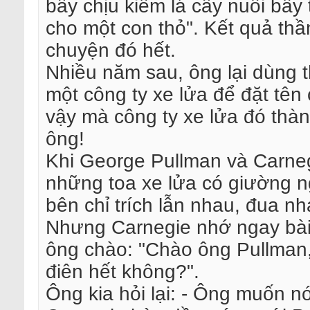
bây chịu kiếm lá cây nuôi bầy 
cho một con thỏ". Kết quả th
chuyện đó hết.
Nhiều năm sau, ông lại dùng t
một công ty xe lửa để đặt tê
vậy mà công ty xe lửa đó th
ông!
Khi George Pullman và Carneg
những toa xe lửa có giường n
bên chỉ trích lẫn nhau, đua nh
Nhưng Carnegie nhớ ngay bài
ông chào: "Chào ông Pullman,
điên hết không?".
Ông kia hỏi lại: - Ông muốn nó