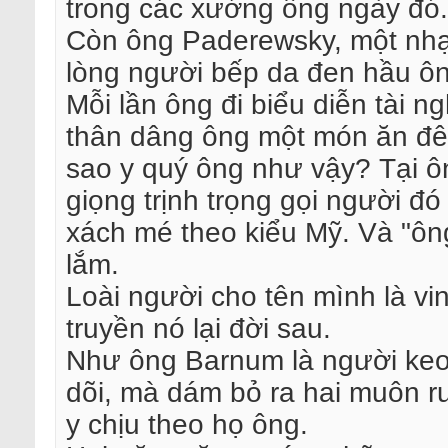
trong các xưởng ông ngày đó.
Còn ông Paderewsky, một nhạ
lòng người bếp da đen hầu ông
Mỗi lần ông đi biểu diễn tài n
thân dâng ông một món ăn đê
sao y quý ông như vậy? Tại ô
giọng trịnh trọng gọi người đ
xách mé theo kiểu Mỹ. Và "ôn
lắm.
Loài người cho tên mình là vi
truyền nó lại đời sau.
Như ông Barnum là người keo 
dõi, mà dám bỏ ra hai muôn r
y chịu theo họ ông.