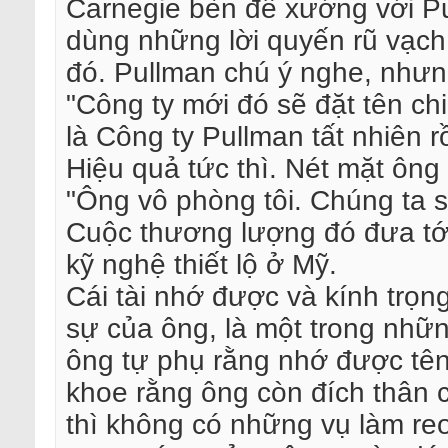
Carnegie bèn đề xướng với Pul
dùng những lời quyến rũ vạch 
đó. Pullman chú ý nghe, nhưn
"Công ty mới đó sẽ đặt tên chi?
là Công ty Pullman tất nhiên rồ
Hiệu quả tức thì. Nét mặt ông 
"Ông vô phòng tôi. Chúng ta s
Cuộc thương lượng đó đưa tới
kỹ nghệ thiết lộ ở Mỹ.
Cái tài nhớ được và kính trọn
sự của ông, là một trong nhữn
ông tự phụ rằng nhớ được tên
khoe rằng ông còn đích thân c
thì không có những vụ làm re