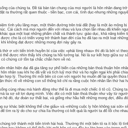
 sống của chúng ta. Đề tài bàn tán chung của mọi người là hôn nhân đang trở
đặt ra thường rất quen thuộc - tiền bạc, con cái, tình dục-nhưng những ngu
niệm tình yêu lãng mạn, một thiên đường trên trái đất (hay là một ảo mộng b
húc. Cái cách mà mọi người đến với nhau và lựa chọn lẫn nhau đã khiến người
i khác qua một loạt những phẩm chất và thành tựu: giáo dục, khả năng kiếm t
 được cho là có triển vọng trở thành bạn đời của họ đã tạo ra một loạt nh
g khi không đạt được những mong đợi này gây ra.
thờ ơ với tiến trình huyền bí của việc «phải lòng nhau» thì đó là bởi vì the
ó thể được nhìn thấy khi chúng ta hồi tưởng lại. Nó là sự kết hợp giữa sự
u có chứng cớ tồn tại chắc chắn hơn về nó.
 hôn nhân hiện đại đã gia tăng sự phổ biến của những bản thoả thuận hôn nhâ
n nhân sau khi họ đã vất vả tích luỹ mọi thứ và họ ngần ngại khi phải chia
àn hợp lý. Thường thì mỗi bên có con với người họ muốn để lại quyền thừa k
hận thức rõ về những con số thống kê chỉ ra rằng cuộc hôn nhân lần thứ hai ha
 sống cùng nhau mà hành động như thể là đi mua một chiếc ô tô cũ. Chúng ta
mà ta sợ sẽ lợi dụng mình. Việc đòi có một bản thoả thuận như vậy từ ngườ
n hệ đó, dự đoán sự thất bại, và giống như hầu hết những mong đợi, điều đó
g sự khác biệt không thể che giấu» và «những cuộc ly hôn không sai sót» sẽ
 tìm ra lý do cho sự chia lìa thường có kết quả là người ta đổ lỗi cho nhau 
chúng trở thành một tiến trình hài hoà. Thường thì một bên tỏ ra ít bộc lộ t
ông hay không có thể thấy khi một bên có sự đầu tư lớn hơn vào trong mối 