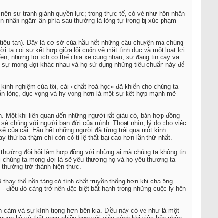
 nên sự tranh giành quyền lực; trong thực tế, có vẻ như hôn nhân
yên nhân ngầm ẩn phía sau thường là lòng tự trọng bị xúc phạm
ị tiêu tan). Đây là cơ sở của hầu hết những câu chuyện mà chúng
 ta coi sự kết hợp giữa lôi cuốn về mặt tình dục và một loạt lợi
iền, những lợi ích có thể chia xẻ cùng nhau, sự đáng tin cậy và
ững sự mong đợi khác nhau và họ sử dụng những tiêu chuẩn này để
o kinh nghiệm của tôi, cái «chất hoá học» đã khiến cho chúng ta
 sẵn lòng, dục vọng và hy vọng hơn là một sự kết hợp mạnh mẽ
n. Một khi liên quan đến những người rất giàu có, bản hợp đồng
 sẻ chúng với người bạn đời của mình. Thoạt nhìn, lý do cho việc
ế của cải. Hầu hết những người đã từng trải qua một kinh
y thứ ba thậm chí còn có tỉ lệ thất bại cao hơn lần thứ nhất.
 thường đòi hỏi làm hợp đồng với những ai mà chúng ta không tin
i chúng ta mong đợi là sẽ yêu thương họ và họ yêu thương ta
 thường trở thành hiện thực.
 thay thế nền tảng có tính chất truyền thống hơn khi cha ông
- điều đó càng trở nên đặc biệt bất hạnh trong những cuộc ly hôn
ình cảm và sự kính trọng hơn bên kia. Điều này có vẻ như là một
quan hệ và thất vọng nhiều hơn với viễn cảnh khi việc hôn nhân