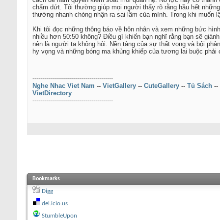
chấm dứt. Tôi thường giúp mọi người thấy rõ rằng hầu hết những
thường nhanh chóng nhận ra sai lầm của mình. Trong khi muốn lậ
Khi tôi đọc những thông báo về hôn nhân và xem những bức hình 
nhiều hơn 50:50 không? Điều gì khiến bạn nghĩ rằng bạn sẽ giành
nên là người ta không hỏi. Nền tảng của sự thất vọng và bội ph
hy vọng và những bóng ma khủng khiếp của tương lai buộc phải 
-----------------------------------------
Nghe Nhac Viet Nam
--
VietGallery
--
CuteGallery
--
Tủ Sách
--
VietDirectory
-----------------------------------------
Bookmarks
Digg
del.icio.us
StumbleUpon