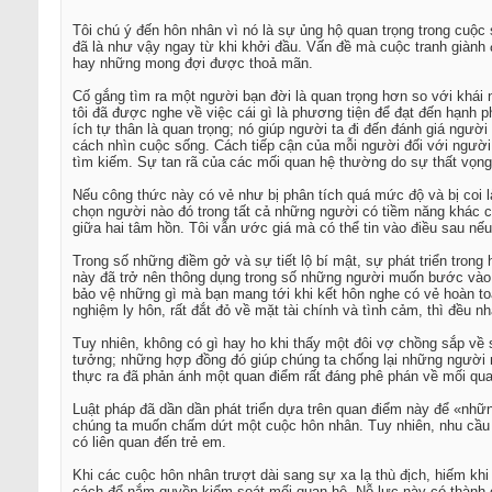
Tôi chú ý đến hôn nhân vì nó là sự ủng hộ quan trọng trong cuộc
đã là như vậy ngay từ khi khởi đầu. Vấn đề mà cuộc tranh giành 
hay những mong đợi được thoả mãn.
Cố gắng tìm ra một người bạn đời là quan trọng hơn so với khái 
tôi đã được nghe về việc cái gì là phương tiện để đạt đến hạnh p
ích tự thân là quan trọng; nó giúp người ta đi đến đánh giá ngườ
cách nhìn cuộc sống. Cách tiếp cận của mỗi người đối với người
tìm kiếm. Sự tan rã của các mối quan hệ thường do sự thất vọn
Nếu công thức này có vẻ như bị phân tích quá mức độ và bị coi là 
chọn người nào đó trong tất cả những người có tiềm năng khác c
giữa hai tâm hồn. Tôi vẫn ước giá mà có thể tin vào điều sau nế
Trong số những điềm gở và sự tiết lộ bí mật, sự phát triển trong
này đã trở nên thông dụng trong số những người muốn bước vào hô
bảo vệ những gì mà bạn mang tới khi kết hôn nghe có vẻ hoàn to
nghiệm ly hôn, rất đắt đỏ về mặt tài chính và tình cảm, thì đều n
Tuy nhiên, không có gì hay ho khi thấy một đôi vợ chồng sắp về
tưởng; những hợp đồng đó giúp chúng ta chống lại những người 
thực ra đã phản ánh một quan điểm rất đáng phê phán về mối qua
Luật pháp đã dần dần phát triển dựa trên quan điểm này để «nhữn
chúng ta muốn chấm dứt một cuộc hôn nhân. Tuy nhiên, nhu cầu để
có liên quan đến trẻ em.
Khi các cuộc hôn nhân trượt dài sang sự xa lạ thù địch, hiếm khi 
cách để nắm quyền kiểm soát mối quan hệ. Nỗ lực này có thành c