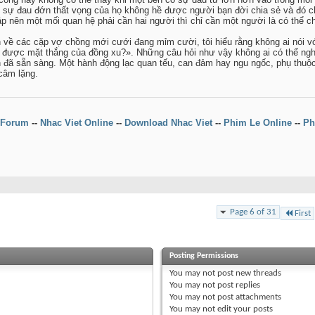
 sự đau đớn thất vọng của họ không hề được người bạn đời chia sẻ và đó chí
p nên một mối quan hệ phải cần hai người thì chỉ cần một người là có thể 
về các cặp vợ chồng mới cưới đang mỉm cười, tôi hiểu rằng không ai nói vớ
 được mặt thắng của đồng xu?». Những câu hỏi như vậy không ai có thể nghĩ 
ản đã sẵn sàng. Một hành động lạc quan tếu, can đảm hay ngu ngốc, phụ thuộ
câm lặng.
Forum
--
Nhac Viet Online
--
Download Nhac Viet
--
Phim Le Online
--
Ph
Page 6 of 31
First
Posting Permissions
You
may not
post new threads
You
may not
post replies
You
may not
post attachments
You
may not
edit your posts