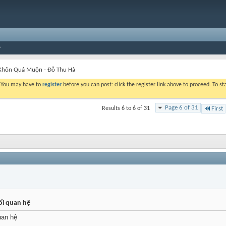
Khôn Quá Muộn - Đỗ Thu Hà
. You may have to
register
before you can post: click the register link above to proceed. To s
Page 6 of 31
Results 6 to 6 of 31
First
ối quan hệ
uan hệ