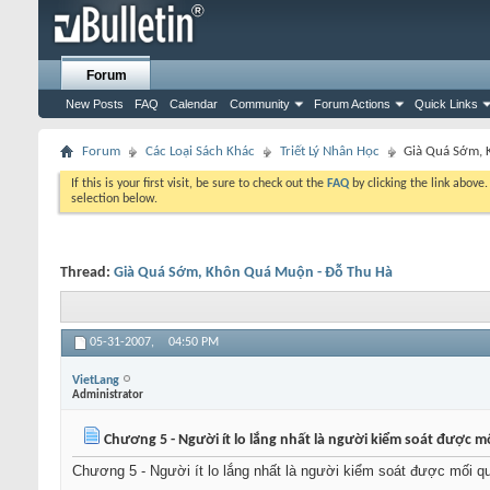
Forum
New Posts
FAQ
Calendar
Community
Forum Actions
Quick Links
Forum
Các Loại Sách Khác
Triết Lý Nhân Học
Già Quá Sớm, 
If this is your first visit, be sure to check out the
FAQ
by clicking the link above
selection below.
Thread:
Già Quá Sớm, Khôn Quá Muộn - Đỗ Thu Hà
05-31-2007,
04:50 PM
VietLang
Administrator
Chương 5 - Người ít lo lắng nhất là người kiểm soát được m
Chương 5 - Người ít lo lắng nhất là người kiểm soát được mối q