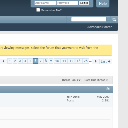
Help
Remember Me?
Advanced Search
tart viewing messages, select the forum that you want to visit from the
1
2
3
4
5
6
7
8
9
10
11
12
16
26
...
Last
Thread Tools
Rate This Thread
#6
Join Date
May 2007
Posts
2,281