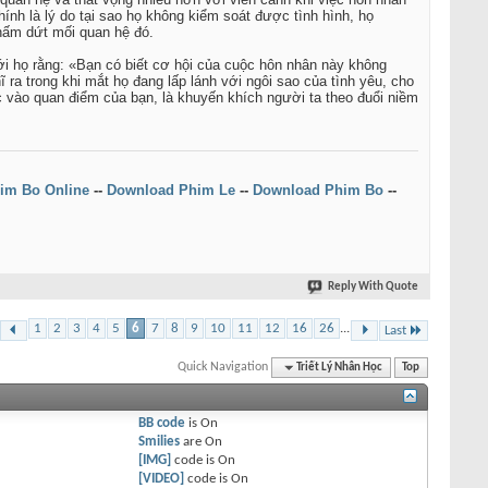
nh là lý do tại sao họ không kiểm soát được tình hình, họ
chấm dứt mối quan hệ đó.
i họ rằng: «Bạn có biết cơ hội của cuộc hôn nhân này không
ra trong khi mắt họ đang lấp lánh với ngôi sao của tình yêu, cho
c vào quan điểm của bạn, là khuyến khích người ta theo đuổi niềm
im Bo Online
--
Download Phim Le
--
Download Phim Bo
--
Reply With Quote
1
2
3
4
5
6
7
8
9
10
11
12
16
26
...
Last
Quick Navigation
Triết Lý Nhân Học
Top
BB code
is
On
Smilies
are
On
[IMG]
code is
On
[VIDEO]
code is
On