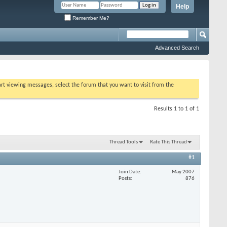
Help
Remember Me?
Advanced Search
tart viewing messages, select the forum that you want to visit from the
Results 1 to 1 of 1
Thread Tools
Rate This Thread
#1
Join Date
May 2007
Posts
876