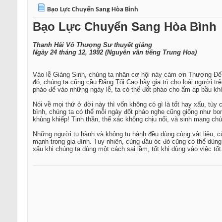
Bạo Lực Chuyển Sang Hòa Bình
Bạo Lực Chuyển Sang Hòa Bình
Thanh Hải Vô Thượng Sư thuyết giảng
Ngày 24 tháng 12, 1992 (Nguyên văn tiếng Trung Hoa)
Vào lễ Giáng Sinh, chúng ta nhân cơ hội này cám ơn Thượng Đế, C
đó, chúng ta cũng cầu Đấng Tối Cao hãy gia trì cho loài người t
pháo để vào những ngày lễ, ta có thể đốt pháo cho ấm áp bầu kh
Nói về mọi thứ ở đời này thì vốn không có gì là tốt hay xấu, tùy
bình, chúng ta có thể mỗi ngày đốt pháo nghe cũng giống như b
khủng khiếp! Tinh thần, thể xác không chịu nổi, và sinh mạng chú
Những người tu hành và không tu hành đều dùng cùng vật liệu, cù
mạnh trong gia đình. Tuy nhiên, cùng đầu óc đó cũng có thể dùng 
xấu khi chúng ta dùng một cách sai lầm, tốt khi dùng vào việc tốt