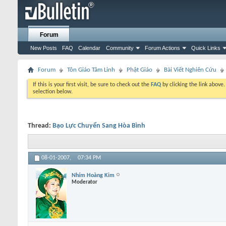
Forum
New Posts
FAQ
Calendar
Community
Forum Actions
Quick Links
Forum
Tôn Giáo Tâm Linh
Phật Giáo
Bài Viết Nghiên Cứu
If this is your first visit, be sure to check out the
FAQ
by clicking the link above
selection below.
Thread:
Bạo Lực Chuyển Sang Hòa Bình
08-01-2007,
07:34 PM
Nhím Hoàng Kim
Moderator