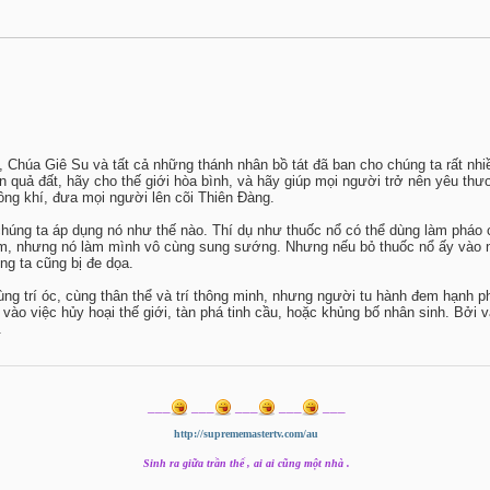
húa Giê Su và tất cả những thánh nhân bồ tát đã ban cho chúng ta rất nhiều
rên quả đất, hãy cho thế giới hòa bình, và hãy giúp mọi người trở nên yêu t
ông khí, đưa mọi người lên cõi Thiên Đàng.
 chúng ta áp dụng nó như thế nào. Thí dụ như thuốc nổ có thể dùng làm pháo 
om, nhưng nó làm mình vô cùng sung sướng. Nhưng nếu bỏ thuốc nổ ấy vào n
ng ta cũng bị đe dọa.
ng trí óc, cùng thân thể và trí thông minh, nhưng người tu hành đem hạnh p
vào việc hủy hoại thế giới, tàn phá tinh cầu, hoặc khủng bố nhân sinh. Bởi v
.
___
___
___
___
___
http://suprememastertv.com/au
Sinh ra giữa trần thế , ai ai cũng một nhà .