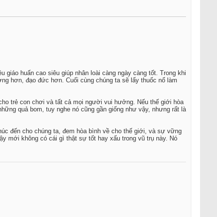
 giáo huấn cao siêu giúp nhân loài càng ngày càng tốt. Trong khi
hương hơn, đạo đức hơn. Cuối cùng chúng ta sẽ lấy thuốc nổ làm
cho trẻ con chơi và tất cả mọi người vui hưởng. Nếu thế giới hòa
hững quả bom, tuy nghe nó cũng gần giống như vậy, nhưng rất là
húc đến cho chúng ta, đem hòa bình về cho thế giới, và sự vững
ậy mới không có cái gì thật sự tốt hay xấu trong vũ trụ này. Nó