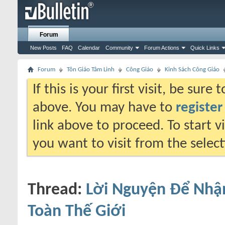
Forum
New Posts
FAQ
Calendar
Community
Forum Actions
Quick Links
Forum
Tôn Giáo Tâm Linh
Công Giáo
Kinh Sách Công Giáo
If this is your first visit, be sure
above. You may have to
register
link above to proceed. To start 
you want to visit from the selec
Thread:
Lời Nguyện Ðể Nhận
Toàn Thế Giới